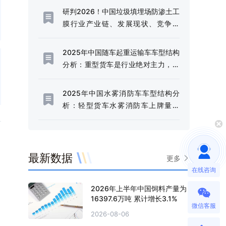
[图]
研判2026！中国垃圾填埋场防渗土工
膜行业产业链、发展现状、竞争格
局、未来趋势：固废污染严管控时
代，防渗土工膜成为垃圾填埋场核心
2025年中国随车起重运输车车型结构
材料[图]
分析：重型货车是行业绝对主力，市
场占比高达97.44%[图]
2025年中国水雾消防车车型结构分
析：轻型货车水雾消防车上牌量为
238辆，占比85.92%[图]
最新数据
更多
在线咨询
2026年上半年中国饲料产量为
16397.6万吨 累计增长3.1%
微信客服
2026-08-06