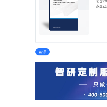
包含2
点企业
能源