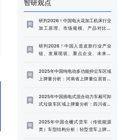
智研观点
研判2026！中国电火花加工机床行业
加工原理、市场规模、产品对比分
析：规模稳健增长与技术升级并进，
高端化转型加速推进[图]
研判2026！中国人造皮肤行业产业
链、发展现状、重点企业、未来趋
势：行业需求边界不断延伸，市场规
模持续扩容[图]
2025年中国纯电动多功能抑尘车区域
上牌量分析：河南省上牌量位居首位
[图]
2025年中国插电式混合动力车厢可卸
式垃圾车区域上牌量分析：四川省上
牌量超120辆[图]
2025年中国仓栅式货车（传统能源
类）车型结构分析：轻型货车上牌量
超千辆[图]