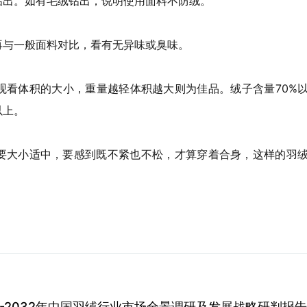
钻出。如有毛绒钻出，说明使用面料不防绒。
再与一般面料对比，看有无异味或臭味。
观看体积的大小，重量越轻体积越大则为佳品。绒子含量70%
以上。
要大小适中，要感到既不紧也不松，才算穿着合身，这样的羽
26-2032年中国羽绒行业市场全景调研及发展战略研判报告