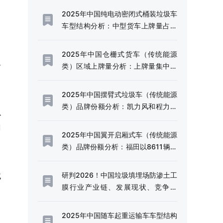
2025年中国纯电动密闭式桶装垃圾车
车型结构分析：中型货车上牌量占比
达72.21%[图]
2025年中国仓栅式货车（传统能源
料
类）区域上牌量分析：上牌量集中于
四川和云南省[图]
2025年中国摆臂式垃圾车（传统能源
类）品牌份额分析：凯力风和程力威
以
上牌量位居首位[图]
羽
2025年中国翼开启厢式车（传统能源
类）品牌份额分析：福田以8611辆稳
居首位，东风、解放、豪沃紧随其后
[图]
绒
研判2026！中国垃圾填埋场防渗土工
膜行业产业链、发展现状、竞争格
局、未来趋势：固废污染严管控时
代，防渗土工膜成为垃圾填埋场核心
2025年中国随车起重运输车车型结构
材料[图]