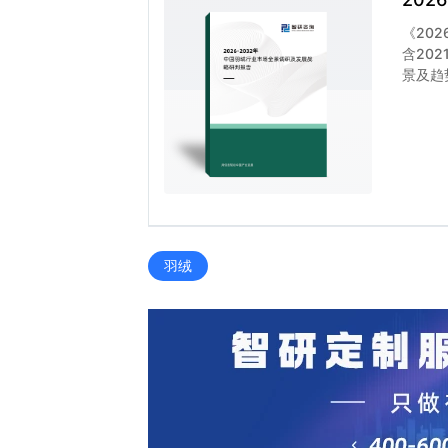
《20
含20
景及趋
羽绒