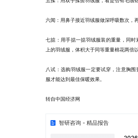
五揉：用双手揉搓羽绒服，看是否有毛绒
六闻：用鼻子接近羽绒服做深呼吸数次，
七掂：用手掂一掂羽绒服装的重量，同时
上的羽绒服，体积大于同等重量棉花两倍
八试：选购羽绒服一定要试穿，注意胸围
服才能达到最佳保暖效果。
转自中国经济网
智研咨询 - 精品报告
20