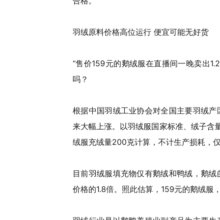
合格。
羽绒原料价格高位运行 便宜可能无好货
“售价159元的鹅绒服在直播间一晚卖出1
吗？
根据中国羽绒工业协会对全国主要羽绒产
来大幅上涨。以羽绒服国家标准、绒子含量
绒服充绒量200克计算，不计生产损耗，仅
目前羽绒服填充物仅有鹅绒和鸭绒，鹅绒
价格的1.8倍。照此估算，159元的鹅绒