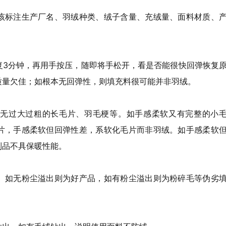
该标注生产厂名、羽绒种类、绒子含量、充绒量、面料材质、
复3分钟，再用手按压，随即将手松开，看是否能很快回弹恢复
质量欠佳；如根本无回弹性，则填充料很可能并非羽绒。
无过大过粗的长毛片、羽毛梗等。如手感柔软又有完整的小
片，手感柔软但回弹性差，系软化毛片而非羽绒。如手感柔软
制品不具保暖性能。
。如无粉尘溢出则为好产品，如有粉尘溢出则为粉碎毛等伪劣