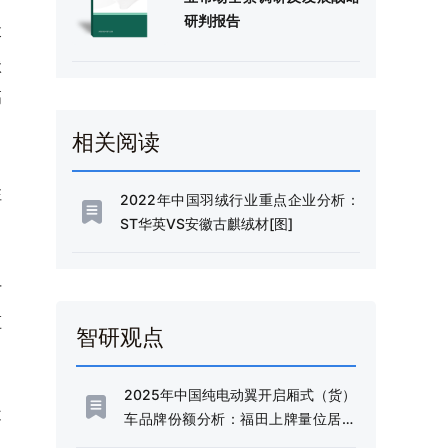
研判报告
落
状
高
相关阅读
注
2022年中国羽绒行业重点企业分析：
ST华英VS安徽古麒绒材[图]
才
监
智研观点
2025年中国纯电动翼开启厢式（货）
不
车品牌份额分析：福田上牌量位居首
位，占比达38.09%[图]