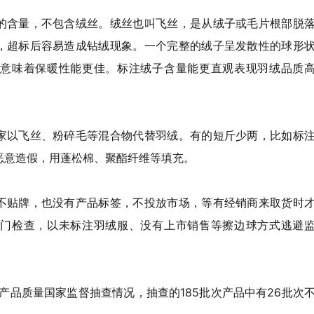
的含量，不包含绒丝。绒丝也叫飞丝，是从绒子或毛片根部脱
，超标后容易造成钻绒现象。一个完整的绒子呈发散性的球形
意味着保暖性能更佳。标注绒子含量能更直观表现羽绒品质
家以飞丝、粉碎毛等混合物代替羽绒。有的短斤少两，比如标
的恶意造假，用蓬松棉、聚酯纤维等填充。
不贴牌，也没有产品标签，不投放市场，等有经销商来取货时
门检查，以未标注羽绒服、没有上市销售等擦边球方式逃避
产品质量国家监督抽查情况，抽查的185批次产品中有26批次