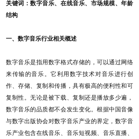
关键词：数字音乐、在线音乐、市场规模、年龄
结构
一、数字音乐行业相关概述
数字音乐是指用数字格式存储的，可以通过网络
来传输的音乐。它利用数字技术对音乐进行创
作、存储、复制和传播，具有极高的便利性和可
复制性。无论是被下载、复制还是播放多少遍，
数字音乐的品质都不会发生变化。根据中国音像
与数字出版协会对数字音乐产业的界定，数字音
乐产业包含在线音乐、音乐短视频、音乐直播、