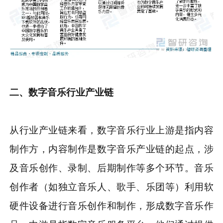
二、数字音乐行业产业链
从行业产业链来看，数字音乐行业上游是指内容
制作方，内容制作是数字音乐产业链的起点，涉
及音乐创作、录制、后期制作等多个环节。音乐
创作者（如独立音乐人、歌手、乐团等）利用软
硬件设备进行音乐创作和制作，形成数字音乐作