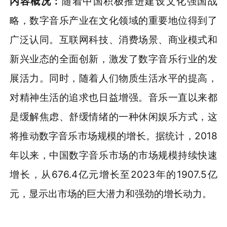
内容概况：
随着中国积极推进建设文化强国战
略，数字音乐产业在文化领域的重要地位得到了
广泛认同。互联网科技、消费场景、商业模式和
新兴业态的全面创新，激发了数字音乐行业的发
展活力。同时，随着人们物质生活水平的提高，
对精神生活的追求也日益增强。音乐一直以来都
是缓解焦虑、舒缓情绪的一种休闲娱乐方式，这
将推动数字音乐市场规模的增长。据统计，2018
年以来，中国数字音乐市场的市场规模持续快速
增长，从676.4亿元增长至2023年的1907.5亿
元，显示出市场的巨大潜力和强劲的增长动力。