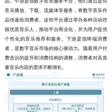
品。中游是指数字音乐服务平台，他们通过提供
音乐播放、下载、流媒体等服务，将数字音乐作
品传递给消费者。这些平台通过举办各种活动挖
掘优质音乐人，推动平台商业化，并为用户提供
个性化的音乐推荐和服务。下游是指终端消费
者，是数字音乐市场的核心驱动力。随着用户付
费意识的提升和消费结构的调整，消费者对高质
量音乐内容的需求不断增长。