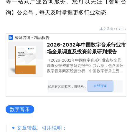
等一站式产业咨询服务。您可以关注【智研咨
询】公众号，每天及时掌握更多行业动态。
本文采编：CY397
智研咨询 - 精品报告
2026-2032年中国数字音乐行业市
场全景调查及投资前景研判报告
《2026-2032年中国数字音乐行业市场全景
调查及投资前景研判报告》共八章，包含国际
数字音乐商家经营分析，中国数字音乐主要服
务商及运营商经营分析，2026-2032年数字
音乐市场前景趋势分析等内容。
在线咨询
如您有其他要求，请联系：
数字音乐
文章转载、引用说明：