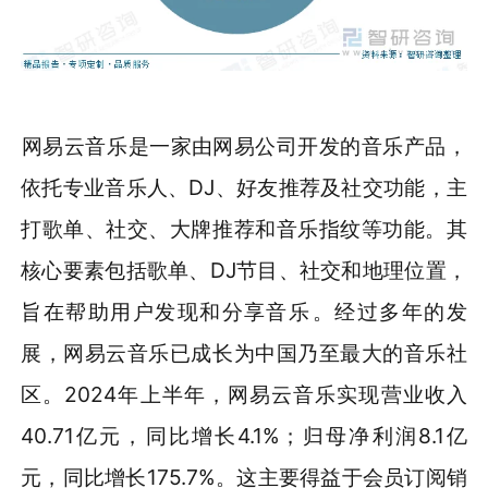
‌网易云音乐‌是一家由网易公司开发的音乐产品，
依托专业音乐人、DJ、好友推荐及社交功能，主
打歌单、社交、大牌推荐和音乐指纹等功能。其
核心要素包括歌单、DJ节目、社交和地理位置，
旨在帮助用户发现和分享音乐‌。经过多年的发
展，网易云音乐已成长为中国乃至最大的音乐社
区。2024年上半年，网易云音乐实现营业收入
40.71亿元，同比增长4.1%；归母净利润8.1亿
元，同比增长175.7%。这主要得益于会员订阅销