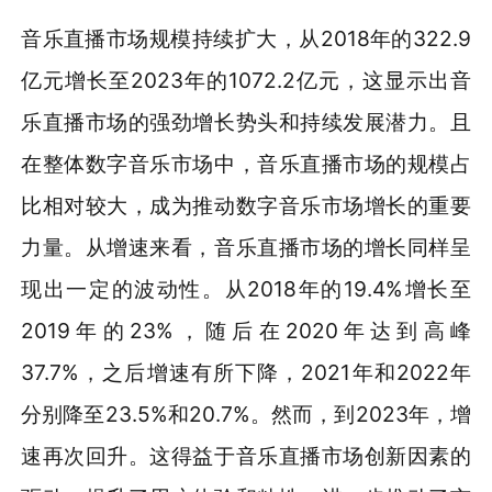
音乐直播市场规模持续扩大，从2018年的322.9
亿元增长至2023年的1072.2亿元，这显示出音
乐直播市场的强劲增长势头和持续发展潜力。且
在整体数字音乐市场中，音乐直播市场的规模占
比相对较大，成为推动数字音乐市场增长的重要
力量。从增速来看，音乐直播市场的增长同样呈
现出一定的波动性。从2018年的19.4%增长至
2019年的23%，随后在2020年达到高峰
37.7%，之后增速有所下降，2021年和2022年
分别降至23.5%和20.7%。然而，到2023年，增
速再次回升。这得益于音乐直播市场创新因素的