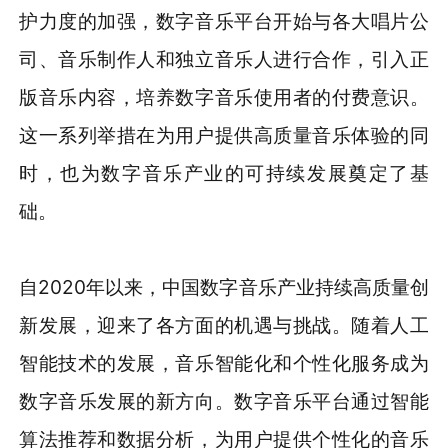
护力度的加强，数字音乐平台开始与各大唱片公
司、音乐制作人和独立音乐人进行合作，引入正
版音乐内容，培养数字音乐使用者的付费意识。
这一系列举措在为用户提供高质量音乐体验的同
时，也为数字音乐产业的可持续发展奠定了基
础。
自2020年以来，中国数字音乐产业持续高质量创
新发展，迎来了各方面的机遇与挑战。随着人工
智能技术的发展，音乐智能化和个性化服务成为
数字音乐发展的新方向。数字音乐平台通过智能
算法推荐和数据分析，为用户提供个性化的音乐