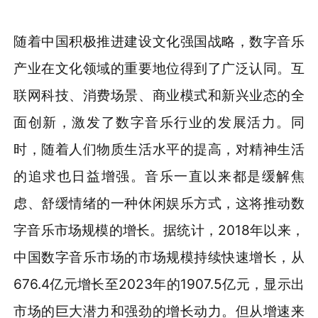
随着中国积极推进建设文化强国战略，数字音乐
产业在文化领域的重要地位得到了广泛认同。互
联网科技、消费场景、商业模式和新兴业态的全
面创新，激发了数字音乐行业的发展活力。同
时，随着人们物质生活水平的提高，对精神生活
的追求也日益增强。音乐一直以来都是缓解焦
虑、舒缓情绪的一种休闲娱乐方式，这将推动数
字音乐市场规模的增长。据统计，2018年以来，
中国数字音乐市场的市场规模持续快速增长，从
676.4亿元增长至2023年的1907.5亿元，显示出
市场的巨大潜力和强劲的增长动力。但从增速来