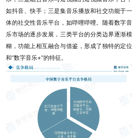
如抖音、快手；三是集音乐播放和社交功能于一
体的社交性音乐平台，如哔哩哔哩。随着数字音
乐市场的逐步发展，三类平台的分类边界逐渐模
糊，功能上相互融合与借鉴，形成了独特的定位
和“数字音乐+”的特征。