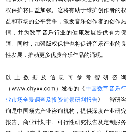
权保护将日益加强。这将有助于维护创作者的权
益和市场的公平竞争，激发音乐创作者的创作热
情，并为数字音乐行业的健康发展提供有力保
障。同时，加强版权保护也将促进音乐产业的良
性发展，推动更多优质音乐作品的涌现。
以上数据及信息可参考智研咨询
（www.chyxx.com）发布的《
中国数字音乐行
业市场全景调查及投资前景研判报告
》。智研咨
询是中国领先产业咨询机构，提供深度产业研究
报告、商业计划书、可行性研究报告及定制服务