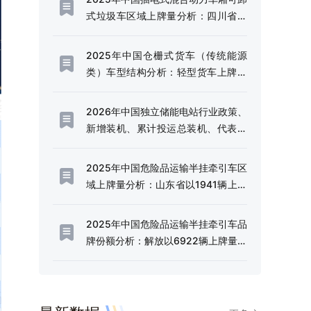
式垃圾车区域上牌量分析：四川省上
牌量超120辆[图]
2025年中国仓栅式货车（传统能源
类）车型结构分析：轻型货车上牌量
超千辆[图]
2026年中国独立储能电站行业政策、
新增装机、累计投运总装机、代表企
业及趋势研判：利好政策频出，独立
储能电站迎来规模化发展的战略机遇
2025年中国危险品运输半挂牵引车区
期[图]
域上牌量分析：山东省以1941辆上牌
量、14.49%的份额稳居全国首位[图]
2025年中国危险品运输半挂牵引车品
牌份额分析：解放以6922辆上牌量、
51.66%的份额占据行业半壁江山[图]