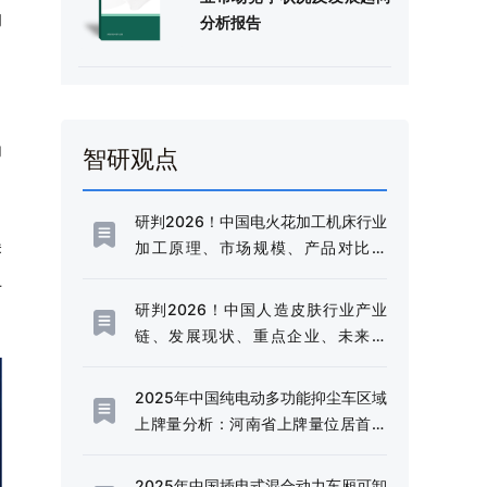
的
分析报告
了
为
智研观点
研判2026！中国电火花加工机床行业
美
加工原理、市场规模、产品对比分
析：规模稳健增长与技术升级并进，
上
高端化转型加速推进[图]
研判2026！中国人造皮肤行业产业
链、发展现状、重点企业、未来趋
势：行业需求边界不断延伸，市场规
模持续扩容[图]
2025年中国纯电动多功能抑尘车区域
上牌量分析：河南省上牌量位居首位
[图]
2025年中国插电式混合动力车厢可卸