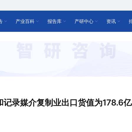
告
产业百科
报告库
产研中心
资讯
刷和记录媒介复制业出口货值为178.6亿