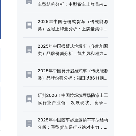
车型结构分析：中型货车上牌量占比
达72.21%[图]
2025年中国仓栅式货车（传统能源
类）区域上牌量分析：上牌量集中于
四川和云南省[图]
2025年中国摆臂式垃圾车（传统能源
类）品牌份额分析：凯力风和程力威
上牌量位居首位[图]
2025年中国翼开启厢式车（传统能源
类）品牌份额分析：福田以8611辆稳
居首位，东风、解放、豪沃紧随其后
[图]
研判2026！中国垃圾填埋场防渗土工
膜行业产业链、发展现状、竞争格
局、未来趋势：固废污染严管控时
代，防渗土工膜成为垃圾填埋场核心
2025年中国随车起重运输车车型结构
材料[图]
分析：重型货车是行业绝对主力，市
场占比高达97.44%[图]