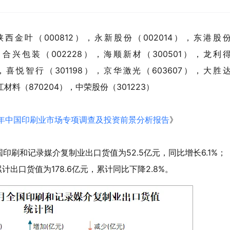
西金叶（000812），永新股份（002014），东港股
），合兴包装（002228），海顺新材（300501），龙利
），喜悦智行（301198），京华激光（603607），大胜
江材料（870204），中荣股份（301223）
032年中国印刷业市场专项调查及投资前景分析报告
》
印刷和记录媒介复制业出口货值为52.5亿元，同比增长6.1%；
计出口货值为178.6亿元，累计同比下降2.8%。