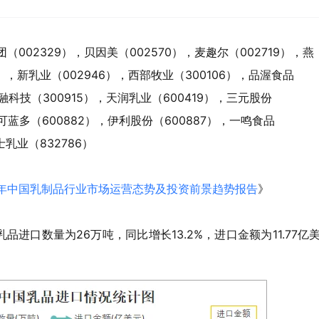
（002329），贝因美（002570），麦趣尔（002719），燕
0），新乳业（002946），西部牧业（300106），品渥食品
海融科技（300915），天润乳业（600419），三元股份
妙可蓝多（600882），伊利股份（600887），一鸣食品
士乳业（832786）
032年中国乳制品行业市场运营态势及投资前景趋势报告
》
品进口数量为26万吨，同比增长13.2%，进口金额为11.77亿