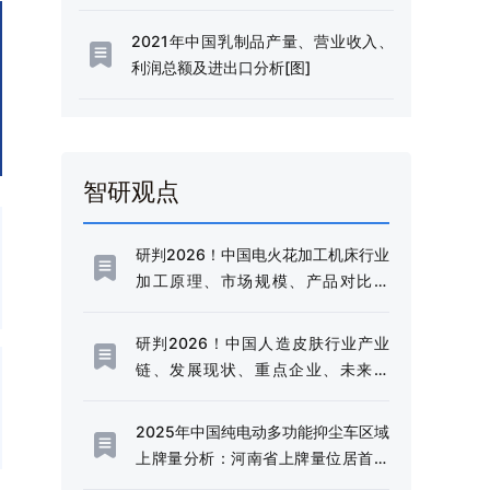
2021年中国乳制品产量、营业收入、
利润总额及进出口分析[图]
智研观点
研判2026！中国电火花加工机床行业
加工原理、市场规模、产品对比分
析：规模稳健增长与技术升级并进，
高端化转型加速推进[图]
研判2026！中国人造皮肤行业产业
链、发展现状、重点企业、未来趋
势：行业需求边界不断延伸，市场规
模持续扩容[图]
2025年中国纯电动多功能抑尘车区域
上牌量分析：河南省上牌量位居首位
[图]