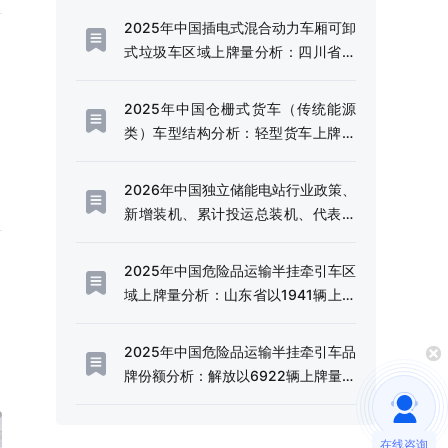
2025年中国插电式混合动力车厢可卸
式垃圾车区域上牌量分析：四川省上
牌量超120辆[图]
2025年中国仓栅式货车（传统能源
类）车型结构分析：轻型货车上牌量
超千辆[图]
2026年中国独立储能电站行业政策、
新增装机、累计投运总装机、代表企
业及趋势研判：利好政策频出，独立
储能电站迎来规模化发展的战略机遇
2025年中国危险品运输半挂牵引车区
期[图]
域上牌量分析：山东省以1941辆上牌
量、14.49%的份额稳居全国首位[图]
2025年中国危险品运输半挂牵引车品
牌份额分析：解放以6922辆上牌量、
51.66%的份额占据行业半壁江山[图]
在线咨询