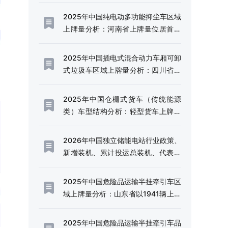
模持续扩容[图]
2025年中国纯电动多功能抑尘车区域
上牌量分析：河南省上牌量位居首位
[图]
2025年中国插电式混合动力车厢可卸
式垃圾车区域上牌量分析：四川省上
牌量超120辆[图]
2025年中国仓栅式货车（传统能源
类）车型结构分析：轻型货车上牌量
超千辆[图]
2026年中国独立储能电站行业政策、
新增装机、累计投运总装机、代表企
业及趋势研判：利好政策频出，独立
储能电站迎来规模化发展的战略机遇
2025年中国危险品运输半挂牵引车区
期[图]
域上牌量分析：山东省以1941辆上牌
量、14.49%的份额稳居全国首位[图]
2025年中国危险品运输半挂牵引车品