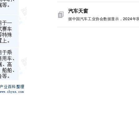
驱动与技术迭代的关键发展期。2023年7
于快速发展期。2024年，中国新能源
30.85%（销量）的年均复合增长率强
能与品质有着全方面的影响，包括最高车
下，行业正加速向数字化、网联化方向全
施的GB 15084-2022标准正式允许电子
DC/DC转换器行业市场规模为220.67亿
汽车天窗
升，彰显出长期发展的澎湃动能。从区域
加速性能、最大爬坡度等。近年来，在一
级，构建起人机交互与车路协同的新生态
镜（CMS）替代传统光学后视镜，推动行
同比增长22.40%，这主要得益于新能源
格局看，行业呈现出显著的差异化发展特
据中国汽车工业协会数据显示，2024年
政策的支持下，中国新能源汽车市场快
此同时，智能网联汽车准入试点等政策红
入规模化应用阶段。2024年，中国汽车
市场的持续扩张。 随着环保意识的提升和
示范城市群凭借政策与产业优势持续领跑
汽车产销量再创新高，产销量达3128.2万
长，已成为中国汽车产业发展的重要引擎
续释放，为技术创新提供了制度保障，加
后视镜行业市场规模为27.02亿元，同比
的推动，新能源汽车的普及率不断提高，
北、山东等非示范区域则依托自身资源禀
3143.6万辆，同比分别增长3.7%和4.5%
驱系统也迎来重大发展机遇，市场规模不
智能仪表在量产车型中的规模化应用，推
13.72%。技术端，CMS已从单一显示设
带动了DC/DC转换器等关键零部件的需
速布局，共同构筑起氢燃料电池汽车市场
中，乘用车产销分别完成2747.7万
大，数据显示，2024年全年中国新能源
业市场规模稳步扩容。数据显示，2024
化为智能感知终端，集成ADAS预警、V2
长。此外，技术的不断进步和成本的降低
元生态。-氢燃料电池汽车作为新能源汽
2756.3万辆，同比分别增长5.2%和5.8%
车电驱动系统装机量达到775.8万套，同
国汽车仪表市场规模607.5亿元，同比
信、AR导航等功能，例如远峰科技CMS
使得DC/DC转换器在新能源汽车中的应用
域的重要分支，在京津冀、上海、广东等
车市场持续繁荣带动汽车天窗需求持续增
长41.72%。
10.45%，展现出强劲的增长动能。-汽车
现车道偏离预警与盲区监测联动，提升产
广泛。-当前，中国新能源汽车DC/DC转
示范城市群的引领与带动下，行业整体呈
同时，随着国民收入水平的提高，消费者
作为汽车智能化转型的核心载体，不仅
加值。
行业正处于快速发展期。2024年，中国
健且持续的发展态势。中国汽车工业协会
车品质和驾驶体验要求提高，更倾向选择
速、电量等基础信息的直观呈现载体，更
源汽车DC/DC转换器行业市场规模为220.
显示：2024年全年燃料电池汽车产销量
高级天窗的车型以提升乘坐舒适度和车辆
融合了ADAS预警、AR导航等前沿智能功
亿元，同比增长22.40%，这主要得益于
为5548辆和5405辆，虽然同比分别
感，在此背景下，我国汽车天窗市场迅
其战略价值随着自动驾驶等级的攀升而不
源汽车市场的持续扩张。 随着环保意识的
10.4%和12.6%，出现阶段性回调，但
起，据统计，2024年我国汽车天窗行业
显。在物联网等新兴技术浪潮的驱动下，
和政策的推动，新能源汽车的普及率不
2016-2024年的发展轨迹，行业仍以31.2
规模达205.65亿元，同比增长0.33%。-
正加速向数字化、网联化方向全面升级，
高，从而带动了DC/DC转换器等关键零部
（产量）与30.85%（销量）的年均复合
国汽车工业协会数据显示，2024年我国
起人机交互与车路协同的新生态。与此同
需求增长。此外，技术的不断进步和成本
率强劲攀升，彰显出长期发展的澎湃动能
产销量再创新高，产销量达3128.2万
智能网联汽车准入试点等政策红利持续释
低，也使得DC/DC转换器在新能源汽车中
区域市场格局看，行业呈现出显著的差异
3143.6万辆，同比分别增长3.7%和4.5%
为技术创新提供了制度保障，加速了智能
用更加广泛。
展特征，示范城市群凭借政策与产业优势
中，乘用车产销分别完成2747.7万
在量产车型中的规模化应用，推动行业市
领跑，河北、山东等非示范区域则依托自
2756.3万辆，同比分别增长5.2%和5.8%