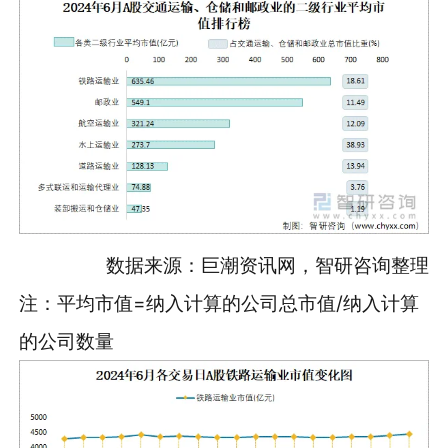
数据来源：巨潮资讯网，智研咨询整理
注：平均市值=纳入计算的公司总市值/纳入计算
的公司数量