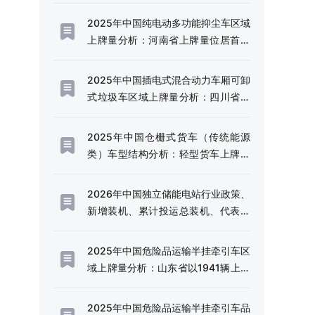
模持续扩容[图]
2025年中国纯电动多功能抑尘车区域
上牌量分析：河南省上牌量位居首位
[图]
2025年中国插电式混合动力车厢可卸
式垃圾车区域上牌量分析：四川省上
牌量超120辆[图]
2025年中国仓栅式货车（传统能源
类）车型结构分析：轻型货车上牌量
超千辆[图]
2026年中国独立储能电站行业政策、
新增装机、累计投运总装机、代表企
业及趋势研判：利好政策频出，独立
储能电站迎来规模化发展的战略机遇
2025年中国危险品运输半挂牵引车区
期[图]
域上牌量分析：山东省以1941辆上牌
量、14.49%的份额稳居全国首位[图]
2025年中国危险品运输半挂牵引车品