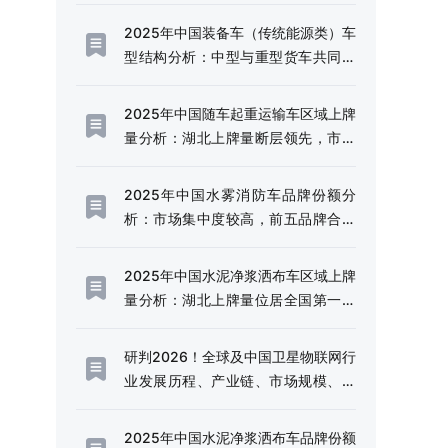
试点工作，助力经济社会数字化转型
2025年中国装备车（传统能源类）车
[图]
型结构分析：中型与重型货车共同构
成市场主力，市场占比合计88.95%
[图]
2025年中国随车起重运输车区域上牌
量分析：湖北上牌量断层领先，市场
占比为25.23%[图]
2025年中国水雾消防车品牌份额分
析：市场集中度较高，前五品牌合计
占比约88.81%[图]
2025年中国水泥净浆洒布车区域上牌
量分析：湖北上牌量位居全国第一，
为123辆[图]
研判2026！全球及中国卫星物联网行
业发展历程、产业链、市场规模、竞
争格局及发展趋势：开展卫星物联网
业务商用试验，推动卫星物联网市场
2025年中国水泥净浆洒布车品牌份额