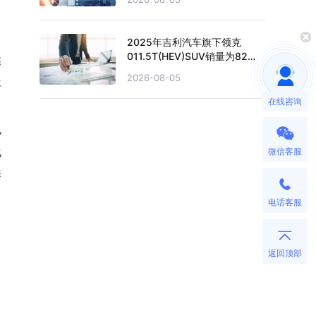
2025年吉利汽车旗下领克
011.5T(HEV)SUV销量为82
基
辆，销量累计下滑36.43%
2026-08-05
年
在线咨询
，
规
化
微信客服
养
电话客服
返回顶部