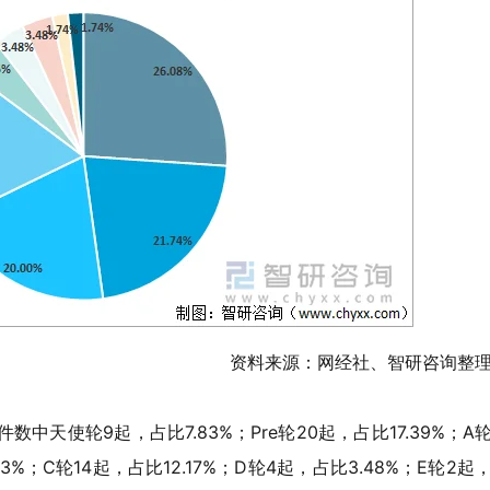
资料来源：网经社、智研咨询整
中天使轮9起，占比7.83%；Pre轮20起，占比17.39%；A
83%；C轮14起，占比12.17%；D轮4起，占比3.48%；E轮2起