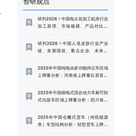
智研观点
亿
研判2026！中国电火花加工机床行业
、
加工原理、市场规模、产品对比分
析：规模稳健增长与技术升级并进，
高端化转型加速推进[图]
研判2026！中国人造皮肤行业产业
链、发展现状、重点企业、未来趋
势：行业需求边界不断延伸，市场规
模持续扩容[图]
2025年中国纯电动多功能抑尘车区域
上牌量分析：河南省上牌量位居首位
[图]
2025年中国插电式混合动力车厢可卸
式垃圾车区域上牌量分析：四川省上
牌量超120辆[图]
2025年中国仓栅式货车（传统能源
类）车型结构分析：轻型货车上牌量
超千辆[图]