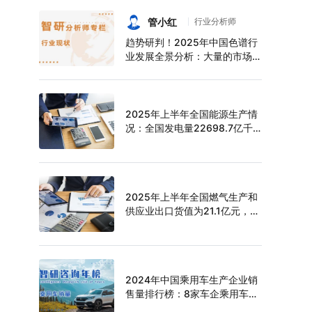
持续增长，上半年中空玻璃产量
达6124万平方米[图]
管小红
行业分析师
趋势研判！2025年中国色谱行
业发展全景分析：大量的市场需
求促使色谱技术快速发展，市场
规模不断扩大，进口替代趋势明
显[图]
2025年上半年全国能源生产情
况：全国发电量22698.7亿千
瓦时，同比下滑0.3%
2025年上半年全国燃气生产和
供应业出口货值为21.1亿元，累
计增长21.9%
2024年中国乘用车生产企业销
售量排行榜：8家车企乘用车销
量超过百万辆，比亚迪遥遥领先