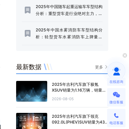
代，防渗土工膜成为垃圾填埋场核心
2025年中国随车起重运输车车型结构
材料[图]
分析：重型货车是行业绝对主力，市
场占比高达97.44%[图]
2025年中国水雾消防车车型结构分
析：轻型货车水雾消防车上牌量为
238辆，占比85.92%[图]
最新数据
更多
在线咨询
2025年吉利汽车旗下极氪
XSUV销量为1.16万辆，销量累
计下滑12.68%
2026-08-05
微信客服
2025年吉利汽车旗下领克
092.0L(PHEV)SUV销量为43
电话客服
辆，销量累计下滑93.11%