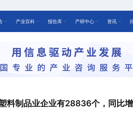
告
产业百科
报告库
产研中心
资讯
塑料制品业企业有28836个，同比增