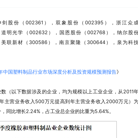
剑股份（002361），双象股份（002395），浙江众
），道明光学（002632），国恩股份（002768），纳尔股
），美联新材（300586），南京聚隆（300644），泉为科
年中国塑料制品行业市场深度分析及投资规模预测报告
》
业数（以下数据涉及的企业，均为规模以上工业企业，从2011
主营业务收入500万元提高到年主营业务收入2000万元）
个，同比增长2.24%，占工业总企业的比重为5.64%。