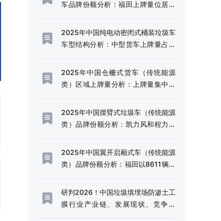
车品牌份额分析：福田上牌量位居首
位，占比达38.09%[图]
2025年中国纯电动密闭式桶装垃圾车
车型结构分析：中型货车上牌量占比
达72.21%[图]
2025年中国仓栅式货车（传统能源
类）区域上牌量分析：上牌量集中于
四川和云南省[图]
2025年中国摆臂式垃圾车（传统能源
类）品牌份额分析：凯力风和程力威
上牌量位居首位[图]
2025年中国翼开启厢式车（传统能源
类）品牌份额分析：福田以8611辆稳
居首位，东风、解放、豪沃紧随其后
[图]
研判2026！中国垃圾填埋场防渗土工
膜行业产业链、发展现状、竞争格
局、未来趋势：固废污染严管控时