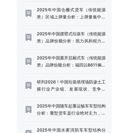
2025年中国仓栅式货车（传统能源
类）区域上牌量分析：上牌量集中于
四川和云南省[图]
2025年中国摆臂式垃圾车（传统能源
类）品牌份额分析：凯力风和程力威
上牌量位居首位[图]
2025年中国翼开启厢式车（传统能源
类）品牌份额分析：福田以8611辆稳
居首位，东风、解放、豪沃紧随其后
[图]
研判2026！中国垃圾填埋场防渗土工
膜行业产业链、发展现状、竞争格
局、未来趋势：固废污染严管控时
代，防渗土工膜成为垃圾填埋场核心
2025年中国随车起重运输车车型结构
材料[图]
分析：重型货车是行业绝对主力，市
场占比高达97.44%[图]
2025年中国水雾消防车车型结构分