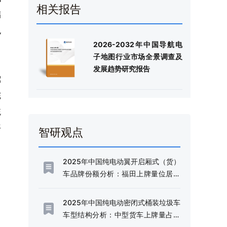
相关报告
储
也
2026-2032年中国导航电
子地图行业市场全景调查及
发展趋势研究报告
驾
完
统
平
智研观点
2025年中国纯电动翼开启厢式（货）
车品牌份额分析：福田上牌量位居首
位，占比达38.09%[图]
2025年中国纯电动密闭式桶装垃圾车
车型结构分析：中型货车上牌量占比
达72.21%[图]