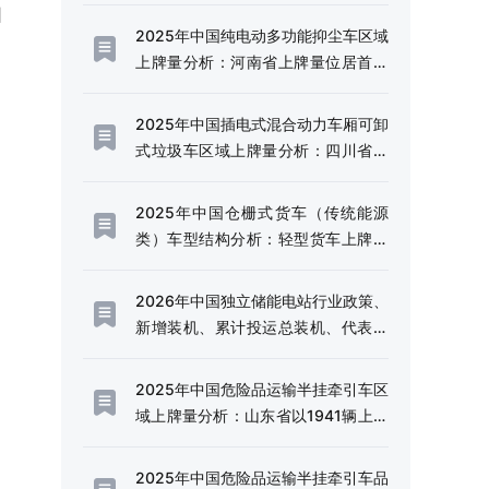
因
模持续扩容[图]
2025年中国纯电动多功能抑尘车区域
上牌量分析：河南省上牌量位居首位
[图]
2025年中国插电式混合动力车厢可卸
式垃圾车区域上牌量分析：四川省上
牌量超120辆[图]
2025年中国仓栅式货车（传统能源
类）车型结构分析：轻型货车上牌量
超千辆[图]
2026年中国独立储能电站行业政策、
新增装机、累计投运总装机、代表企
业及趋势研判：利好政策频出，独立
储能电站迎来规模化发展的战略机遇
2025年中国危险品运输半挂牵引车区
期[图]
域上牌量分析：山东省以1941辆上牌
量、14.49%的份额稳居全国首位[图]
2025年中国危险品运输半挂牵引车品