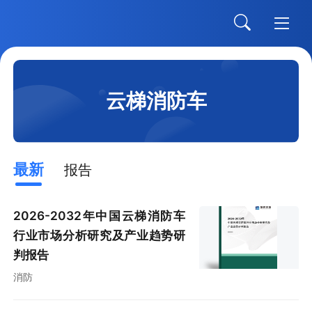
云梯消防车
最新
报告
2026-2032年中国云梯消防车
行业市场分析研究及产业趋势研
判报告
消防