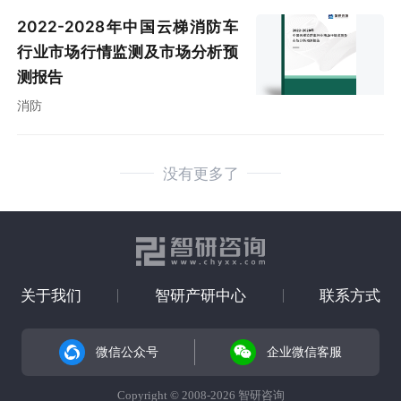
2022-2028年中国云梯消防车
行业市场行情监测及市场分析预
测报告
消防
没有更多了
关于我们
智研产研中心
联系方式
微信公众号
企业微信客服
Copyright © 2008-2026 智研咨询