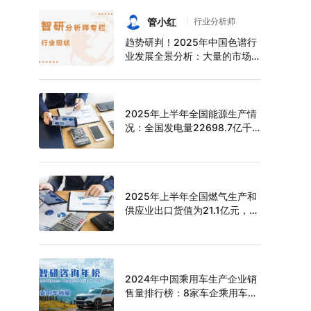
持续增长，上半年中空玻璃产量
达6124万平方米[图]
管小红
行业分析师
趋势研判！2025年中国色谱行
业发展全景分析：大量的市场需
求促使色谱技术快速发展，市场
规模不断扩大，进口替代趋势明
显[图]
2025年上半年全国能源生产情
况：全国发电量22698.7亿千
瓦时，同比下滑0.3%
2025年上半年全国燃气生产和
供应业出口货值为21.1亿元，累
计增长21.9%
2024年中国乘用车生产企业销
售量排行榜：8家车企乘用车销
量超过百万辆，比亚迪遥遥领先