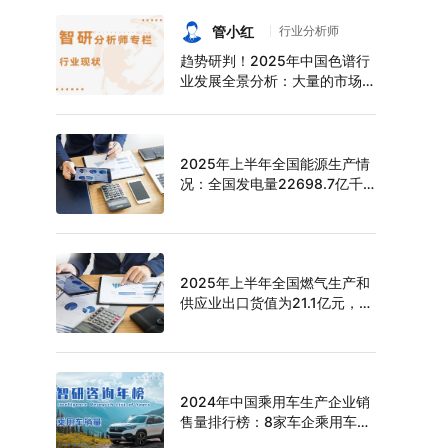
持续增长，上半年中空玻璃产量
达6124万平方米[图]
管小红
行业分析师
趋势研判！2025年中国色谱行
业发展全景分析：大量的市场需
求促使色谱技术快速发展，市场
规模不断扩大，进口替代趋势明
显[图]
2025年上半年全国能源生产情
况：全国发电量22698.7亿千
瓦时，同比下滑0.3%
2025年上半年全国燃气生产和
供应业出口货值为21.1亿元，累
计增长21.9%
2024年中国乘用车生产企业销
售量排行榜：8家车企乘用车销
量超过百万辆，比亚迪遥遥领先