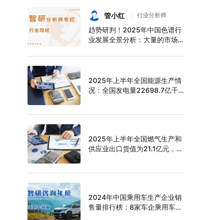
持续增长，上半年中空玻璃产量
达6124万平方米[图]
管小红
行业分析师
趋势研判！2025年中国色谱行
业发展全景分析：大量的市场需
求促使色谱技术快速发展，市场
规模不断扩大，进口替代趋势明
显[图]
2025年上半年全国能源生产情
况：全国发电量22698.7亿千
瓦时，同比下滑0.3%
2025年上半年全国燃气生产和
供应业出口货值为21.1亿元，累
计增长21.9%
2024年中国乘用车生产企业销
售量排行榜：8家车企乘用车销
量超过百万辆，比亚迪遥遥领先