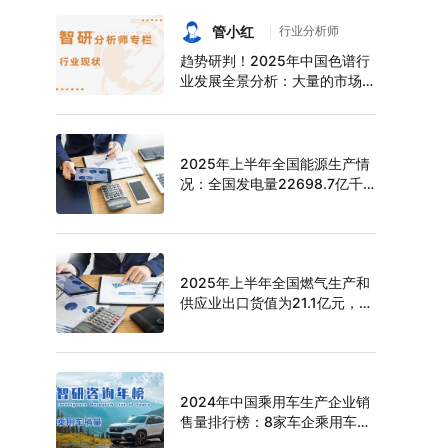
持续增长，上半年中空玻璃产量
达6124万平方米[图]
管小红
行业分析师
趋势研判！2025年中国色谱行
业发展全景分析：大量的市场需
求促使色谱技术快速发展，市场
规模不断扩大，进口替代趋势明
显[图]
2025年上半年全国能源生产情
况：全国发电量22698.7亿千
瓦时，同比下滑0.3%
2025年上半年全国燃气生产和
供应业出口货值为21.1亿元，累
计增长21.9%
2024年中国乘用车生产企业销
售量排行榜：8家车企乘用车销
量超过百万辆，比亚迪遥遥领先