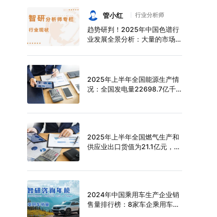
持续增长，上半年中空玻璃产量
达6124万平方米[图]
管小红
行业分析师
趋势研判！2025年中国色谱行
业发展全景分析：大量的市场需
求促使色谱技术快速发展，市场
规模不断扩大，进口替代趋势明
显[图]
2025年上半年全国能源生产情
况：全国发电量22698.7亿千
瓦时，同比下滑0.3%
2025年上半年全国燃气生产和
供应业出口货值为21.1亿元，累
计增长21.9%
2024年中国乘用车生产企业销
售量排行榜：8家车企乘用车销
量超过百万辆，比亚迪遥遥领先