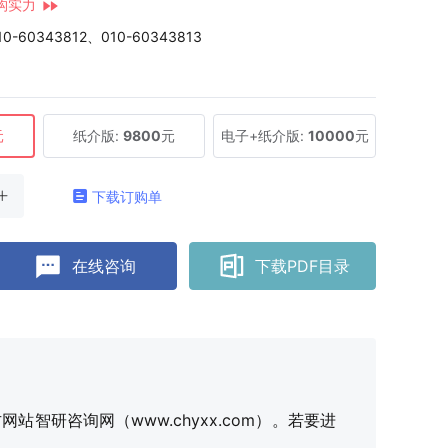
构实力
10-60343812、010-60343813
元
纸介版:
9800
元
电子+纸介版:
10000
元
下载订购单
在线咨询
下载PDF目录
研咨询网（www.chyxx.com）。若要进