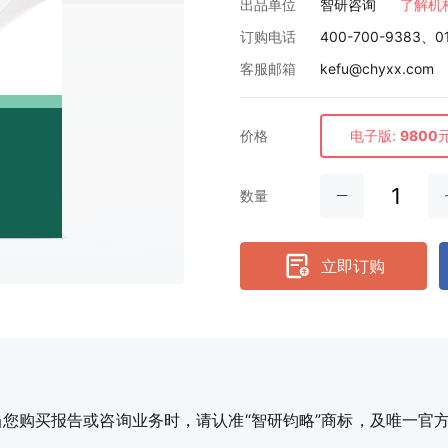
出品单位
智研咨询
了解机
订购电话
400-700-9383、0
客服邮箱
kefu@chyxx.com
价格
电子版:
9800
数量
立即订购
购买报告或咨询业务时，请认准“智研钧略”商标，及唯一官方网站智