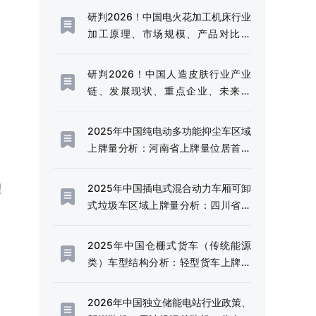
研判2026！中国电火花加工机床行业
加工原理、市场规模、产品对比分
析：规模稳健增长与技术升级并进，
高端化转型加速推进[图]
研判2026！中国人造皮肤行业产业
链、发展现状、重点企业、未来趋
势：行业需求边界不断延伸，市场规
模持续扩容[图]
2025年中国纯电动多功能抑尘车区域
上牌量分析：河南省上牌量位居首位
[图]
理
2025年中国插电式混合动力车厢可卸
式垃圾车区域上牌量分析：四川省上
牌量超120辆[图]
2025年中国仓栅式货车（传统能源
类）车型结构分析：轻型货车上牌量
超千辆[图]
2026年中国独立储能电站行业政策、