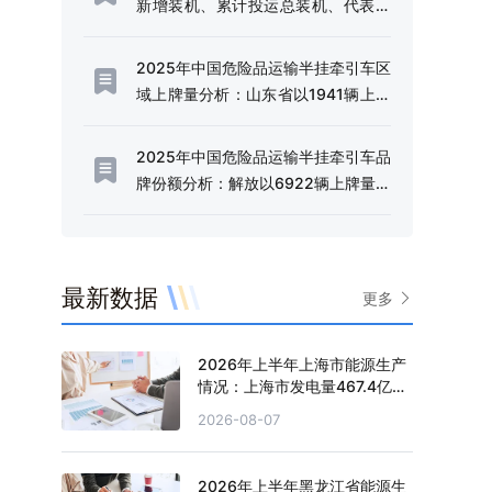
新增装机、累计投运总装机、代表企
业及趋势研判：利好政策频出，独立
储能电站迎来规模化发展的战略机遇
2025年中国危险品运输半挂牵引车区
期[图]
域上牌量分析：山东省以1941辆上牌
量、14.49%的份额稳居全国首位[图]
2025年中国危险品运输半挂牵引车品
牌份额分析：解放以6922辆上牌量、
51.66%的份额占据行业半壁江山[图]
最新数据
更多
2026年上半年上海市能源生产
情况：上海市发电量467.4亿千
瓦时，同比增长0.2%
2026-08-07
2026年上半年黑龙江省能源生