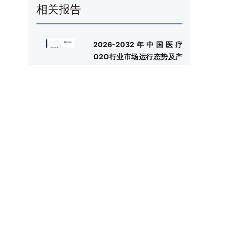
相关报告
2026-2032年中国医疗
O2O行业市场运行态势及产
业前景研判报告
相关阅读
2021年中国医疗救助发展现状分析：
理
医疗救助基金支出619.9亿元[图]
2021年中国医疗工程建设情况分析：
在建医疗工程完工量为4576个，面积
10263.2万㎡[图]