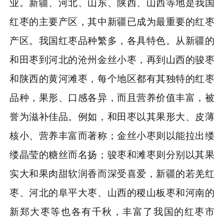
业。新疆、河北、山东、陕西、山西等地是我国
红枣的主要产区，其中新疆已成为最重要的红枣
产区。我国红枣品种繁多，各具特色。从新疆的
和田枣到河北的沧州金丝小枣，再到山西的骏枣
和陕西的黄河滩枣，每个地区都有其独特的红枣
品种，果形、口感各异，而且营养价值丰富，被
誉为滋补佳品。例如，和田枣以其果形大、皮薄
核小、营养丰富而著称；金丝小枣则以能拉出缕
缕晶莹的糖丝而名扬；骏枣和滩枣则分别以其果
实大和果肉甜软润香而深受喜爱，新疆的若羌红
枣、河北的阜平大枣、山西的稷山板枣和河南的
新郑大枣等也各有千秋，丰富了我国的红枣市