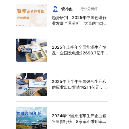
持续增长，上半年中空玻璃产量
达6124万平方米[图]
管小红
行业分析师
趋势研判！2025年中国色谱行
业发展全景分析：大量的市场需
求促使色谱技术快速发展，市场
规模不断扩大，进口替代趋势明
显[图]
2025年上半年全国能源生产情
况：全国发电量22698.7亿千
瓦时，同比下滑0.3%
2025年上半年全国燃气生产和
供应业出口货值为21.1亿元，累
计增长21.9%
2024年中国乘用车生产企业销
售量排行榜：8家车企乘用车销
量超过百万辆，比亚迪遥遥领先