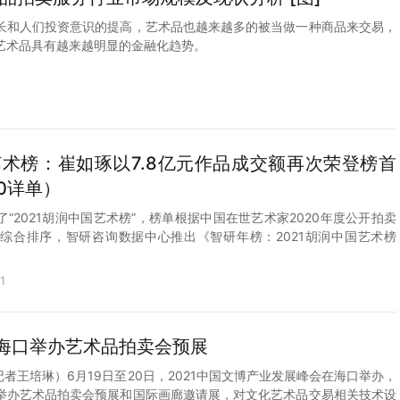
长和人们投资意识的提高，艺术品也越来越多的被当做一种商品来交易，
艺术品具有越来越明显的金融化趋势。
国艺术榜：崔如琢以7.8亿元作品成交额再次荣登榜首
00详单）
“2021胡润中国艺术榜”，榜单根据中国在世艺术家2020年度公开拍卖
综合排序，智研咨询数据中心推出《智研年榜：2021胡润中国艺术榜
。
1
海口举办艺术品拍卖会预展
记者王培琳）6月19日至20日，2021中国文博产业发展峰会在海口举办，
举办艺术品拍卖会预展和国际画廊邀请展，对文化艺术品交易相关技术设