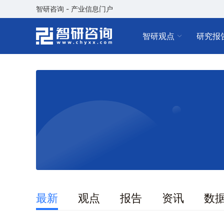
智研咨询 - 产业信息门户
智研观点
研究报
最新
观点
报告
资讯
数