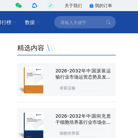
关于我们
我的订单
排行榜
数据
精选内容
2026-2032年中国滚装运
输行业市场运营态势及发展
趋向研判报告
滚装运输
2026-2032年中国间充质
干细胞培养基行业市场全景
调研及战略咨询研究报告
细胞培养基