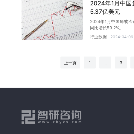
2024年1月
5.37亿美元
2024年1月中国鲜或
同比增长59.2%。
行业数据
2024-04-06
上一页
1
...
3