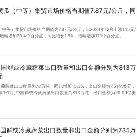
国黄瓜（中等）集贸市场价格当期值7.87元/公斤，同
（中等）集贸市场价格当期值为7.87元/公斤，比2024年12月上涨1.15元/
，增幅增加20.4个百分点，同比增长1.8%，增幅增加17.1个百分点。
2月中国鲜或冷藏蔬菜出口数量和出口金额分别为813万
元
冷藏蔬菜出口数量为78万吨，同比增长15.3%，出口金额为7.51亿美元，
24年1-12月中国鲜或冷藏蔬菜出口数量为813万吨，出口金额为79.99亿美
1月中国鲜或冷藏蔬菜出口数量和出口金额分别为735万