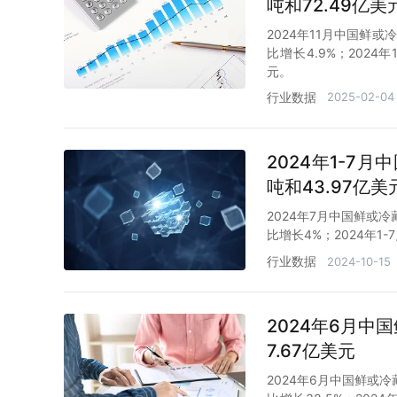
吨和72.49亿美
2024年11月中国鲜或
比增长4.9%；2024
元。
行业数据
2025-02-04
2024年1-7
吨和43.97亿美
2024年7月中国鲜或冷
比增长4%；2024年1
行业数据
2024-10-15
2024年6月
7.67亿美元
2024年6月中国鲜或冷