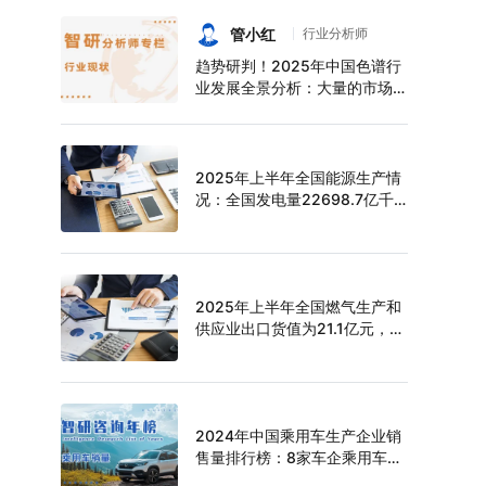
持续增长，上半年中空玻璃产量
达6124万平方米[图]
管小红
行业分析师
趋势研判！2025年中国色谱行
业发展全景分析：大量的市场需
求促使色谱技术快速发展，市场
规模不断扩大，进口替代趋势明
显[图]
2025年上半年全国能源生产情
况：全国发电量22698.7亿千
瓦时，同比下滑0.3%
2025年上半年全国燃气生产和
供应业出口货值为21.1亿元，累
计增长21.9%
2024年中国乘用车生产企业销
售量排行榜：8家车企乘用车销
量超过百万辆，比亚迪遥遥领先