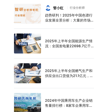
持续增长，上半年中空玻璃产量
达6124万平方米[图]
管小红
行业分析师
趋势研判！2025年中国色谱行
业发展全景分析：大量的市场需
求促使色谱技术快速发展，市场
规模不断扩大，进口替代趋势明
显[图]
2025年上半年全国能源生产情
况：全国发电量22698.7亿千
瓦时，同比下滑0.3%
2025年上半年全国燃气生产和
供应业出口货值为21.1亿元，累
计增长21.9%
2024年中国乘用车生产企业销
售量排行榜：8家车企乘用车销
量超过百万辆，比亚迪遥遥领先