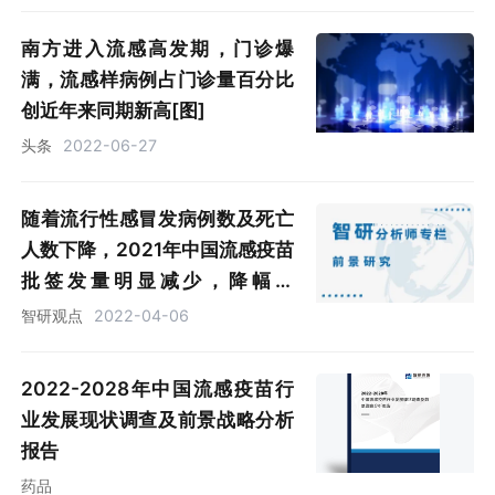
南方进入流感高发期，门诊爆
满，流感样病例占门诊量百分比
创近年来同期新高[图]
头条
2022-06-27
随着流行性感冒发病例数及死亡
人数下降，2021年中国流感疫苗
批签发量明显减少，降幅达
96.27%[图]
智研观点
2022-04-06
2022-2028年中国流感疫苗行
业发展现状调查及前景战略分析
报告
药品