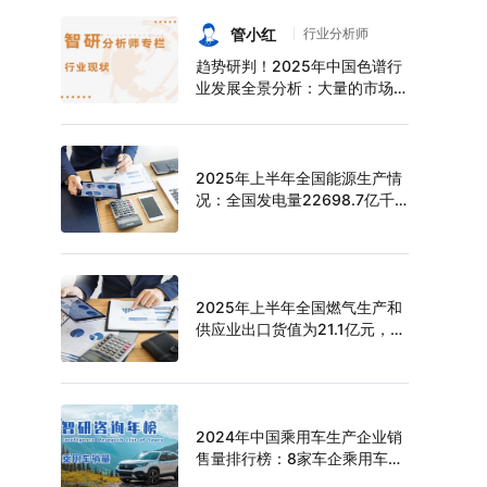
持续增长，上半年中空玻璃产量
达6124万平方米[图]
管小红
行业分析师
趋势研判！2025年中国色谱行
业发展全景分析：大量的市场需
求促使色谱技术快速发展，市场
规模不断扩大，进口替代趋势明
显[图]
2025年上半年全国能源生产情
况：全国发电量22698.7亿千
瓦时，同比下滑0.3%
2025年上半年全国燃气生产和
供应业出口货值为21.1亿元，累
计增长21.9%
2024年中国乘用车生产企业销
售量排行榜：8家车企乘用车销
量超过百万辆，比亚迪遥遥领先