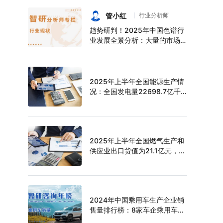
持续增长，上半年中空玻璃产量
达6124万平方米[图]
管小红
行业分析师
趋势研判！2025年中国色谱行
业发展全景分析：大量的市场需
求促使色谱技术快速发展，市场
规模不断扩大，进口替代趋势明
显[图]
2025年上半年全国能源生产情
况：全国发电量22698.7亿千
瓦时，同比下滑0.3%
2025年上半年全国燃气生产和
供应业出口货值为21.1亿元，累
计增长21.9%
2024年中国乘用车生产企业销
售量排行榜：8家车企乘用车销
量超过百万辆，比亚迪遥遥领先