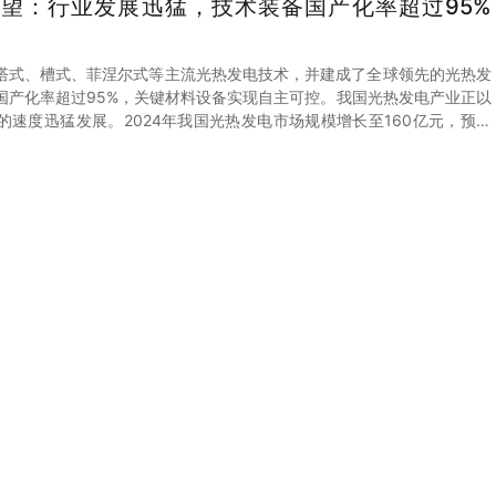
望：行业发展迅猛，技术装备国产化率超过95%
塔式、槽式、菲涅尔式等主流光热发电技术，并建成了全球领先的光热发
国产化率超过95%，关键材料设备实现自主可控。我国光热发电产业正以
的速度迅猛发展。2024年我国光热发电市场规模增长至160亿元，预计
市场规模有望达到167亿元。
0年中国太阳能光热发电行业市场现状调查及未来趋势研
中国太阳能光热发电行业市场现状调查及未来趋势研判报告》共十二章，包含
国太阳能热发电技术进展分析，国内主要太阳能热发电企业及研究机构，2024-
发电产业前景及投资分析等内容。
光热发电行业发展现状：政策大力推进，行业进入发展