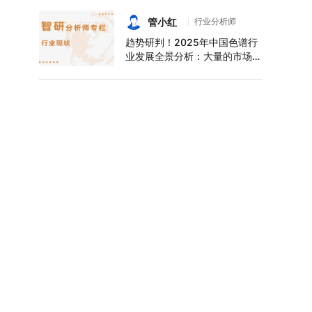
持续增长，上半年中空玻璃产量
达6124万平方米[图]
管小红
行业分析师
趋势研判！2025年中国色谱行
业发展全景分析：大量的市场需
求促使色谱技术快速发展，市场
规模不断扩大，进口替代趋势明
显[图]
2025年上半年全国能源生产情
况：全国发电量22698.7亿千
瓦时，同比下滑0.3%
2025年上半年全国燃气生产和
供应业出口货值为21.1亿元，累
计增长21.9%
2024年中国乘用车生产企业销
售量排行榜：8家车企乘用车销
量超过百万辆，比亚迪遥遥领先