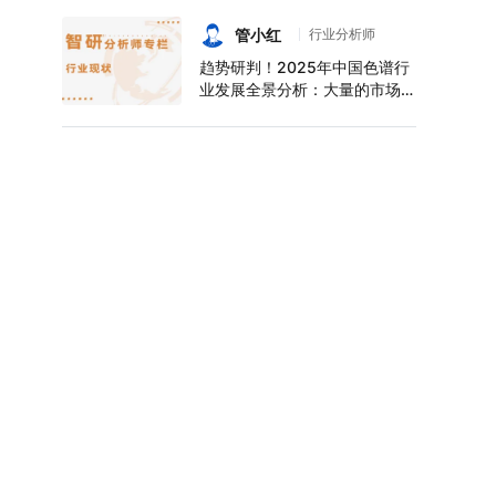
持续增长，上半年中空玻璃产量
达6124万平方米[图]
管小红
行业分析师
趋势研判！2025年中国色谱行
业发展全景分析：大量的市场需
求促使色谱技术快速发展，市场
规模不断扩大，进口替代趋势明
显[图]
2025年上半年全国能源生产情
况：全国发电量22698.7亿千
瓦时，同比下滑0.3%
2025年上半年全国燃气生产和
供应业出口货值为21.1亿元，累
计增长21.9%
2024年中国乘用车生产企业销
售量排行榜：8家车企乘用车销
量超过百万辆，比亚迪遥遥领先