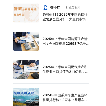
持续增长，上半年中空玻璃产量
达6124万平方米[图]
管小红
行业分析师
趋势研判！2025年中国色谱行
业发展全景分析：大量的市场需
求促使色谱技术快速发展，市场
规模不断扩大，进口替代趋势明
显[图]
2025年上半年全国能源生产情
况：全国发电量22698.7亿千
瓦时，同比下滑0.3%
2025年上半年全国燃气生产和
供应业出口货值为21.1亿元，累
计增长21.9%
2024年中国乘用车生产企业销
售量排行榜：8家车企乘用车销
量超过百万辆，比亚迪遥遥领先