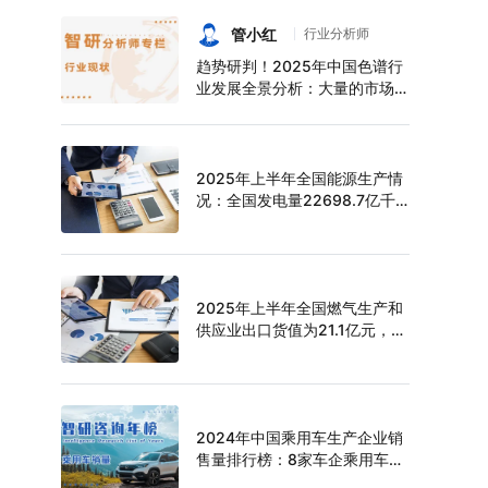
持续增长，上半年中空玻璃产量
达6124万平方米[图]
管小红
行业分析师
趋势研判！2025年中国色谱行
业发展全景分析：大量的市场需
求促使色谱技术快速发展，市场
规模不断扩大，进口替代趋势明
显[图]
2025年上半年全国能源生产情
况：全国发电量22698.7亿千
瓦时，同比下滑0.3%
2025年上半年全国燃气生产和
供应业出口货值为21.1亿元，累
计增长21.9%
2024年中国乘用车生产企业销
售量排行榜：8家车企乘用车销
量超过百万辆，比亚迪遥遥领先