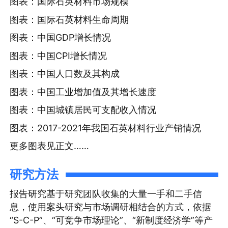
图表：国际石英材料市场规模
图表：国际石英材料生命周期
图表：中国GDP增长情况
图表：中国CPI增长情况
图表：中国人口数及其构成
图表：中国工业增加值及其增长速度
图表：中国城镇居民可支配收入情况
图表：2017-2021年我国石英材料行业产销情况
更多图表见正文……
研究方法
报告研究基于研究团队收集的大量一手和二手信
息，使用案头研究与市场调研相结合的方式，依据
“S-C-P”、“可竞争市场理论”、“新制度经济学”等产