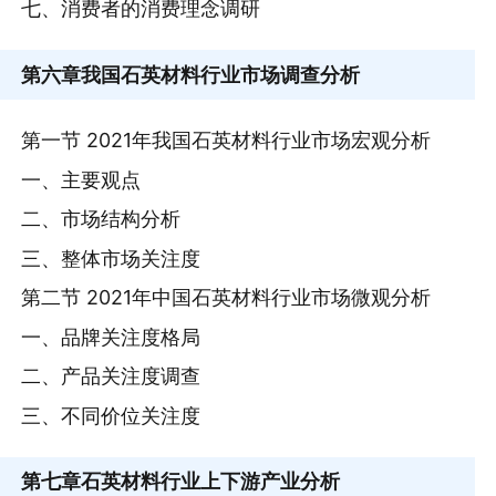
七、消费者的消费理念调研
第六章
我国石英材料行业市场调查分析
第一节 2021年我国石英材料行业市场宏观分析
一、主要观点
二、市场结构分析
三、整体市场关注度
第二节 2021年中国石英材料行业市场微观分析
一、品牌关注度格局
二、产品关注度调查
三、不同价位关注度
第七章
石英材料行业上下游产业分析