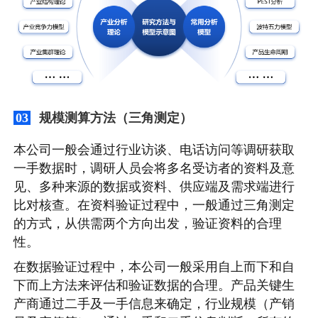
规模测算方法（三角测定）
03
本公司一般会通过行业访谈、电话访问等调研获取
一手数据时，调研人员会将多名受访者的资料及意
见、多种来源的数据或资料、供应端及需求端进行
比对核查。在资料验证过程中，一般通过三角测定
的方式，从供需两个方向出发，验证资料的合理
性。
在数据验证过程中，本公司一般采用自上而下和自
下而上方法来评估和验证数据的合理。产品关键生
产商通过二手及一手信息来确定，行业规模（产销