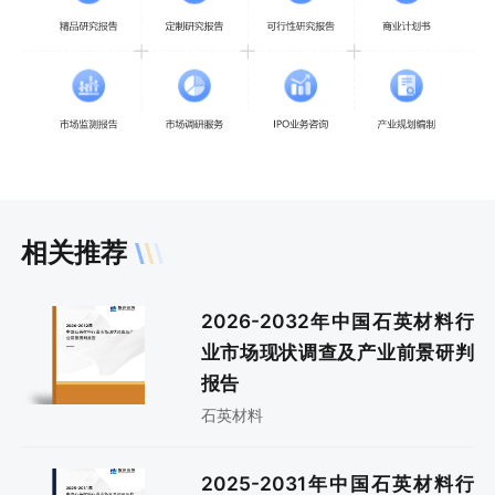
相关推荐
2026-2032年中国石英材料行
业市场现状调查及产业前景研判
报告
石英材料
2025-2031年中国石英材料行