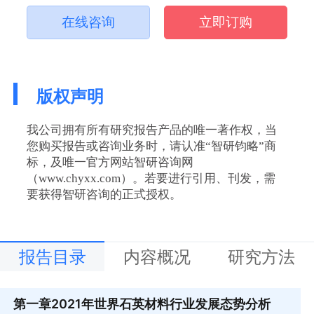
在线咨询
立即订购
版权声明
我公司拥有所有研究报告产品的唯一著作权，当
您购买报告或咨询业务时，请认准“智研钧略”商
标，及唯一官方网站智研咨询网
（www.chyxx.com）。若要进行引用、刊发，需
要获得智研咨询的正式授权。
报告目录
内容概况
研究方法
第一章
2021年世界石英材料行业发展态势分析