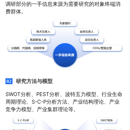
调研部分的一手信息来源为需要研究的对象终端消
费群体。
研究方法与模型
02
SWOT分析、PEST分析、波特五力模型、行业生命
周期理论、S-C-P分析方法、产业结构理论、产业
竞争力模型、产业集群理论等。