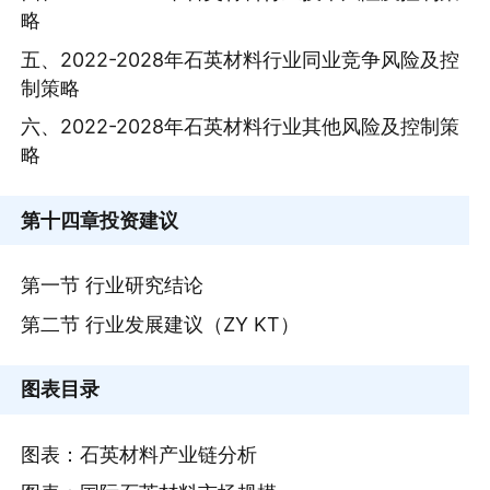
略
五、2022-2028年石英材料行业同业竞争风险及控
制策略
六、2022-2028年石英材料行业其他风险及控制策
略
第十四章
投资建议
第一节 行业研究结论
第二节 行业发展建议（ZY KT）
图表目录
图表：石英材料产业链分析