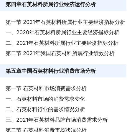
第四章
石英材料所属行业经济运行分析
第一节 2021年石英材料所属行业主要经济指标分析
一、2020年石英材料所属行业主要经济指标分析
二、2021年石英材料所属行业主要经济指标分析
第二节 2021年我国石英材料所属行业绩效分析
第五章
中国石英材料行业消费市场分析
第一节 石英材料市场消费需求分析
一、石英材料市场的消费需求变化
二、石英材料行业的需求情况分析
三、2021年石英材料品牌市场消费需求分析
第二节 石英材料消费市场状况分析