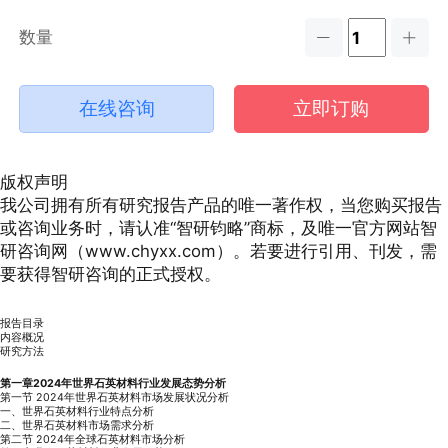
数量
在线咨询
立即订购
版权声明
我公司拥有所有研究报告产品的唯一著作权，当您购买报告
或咨询业务时，请认准“智研钧略”商标，及唯一官方网站智
研咨询网（www.chyxx.com）。若要进行引用、刊发，需
要获得智研咨询的正式授权。
报告目录
内容概况
研究方法
第一章
2024年世界石英材料行业发展态势分析
第一节 2024年世界石英材料市场发展状况分析
一、世界石英材料行业特点分析
二、世界石英材料市场需求分析
第二节 2024年全球石英材料市场分析