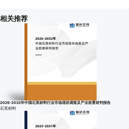
相关推荐
2026-2032年中国石英材料行业市场现状调查及产业前景研判报告
石英材料