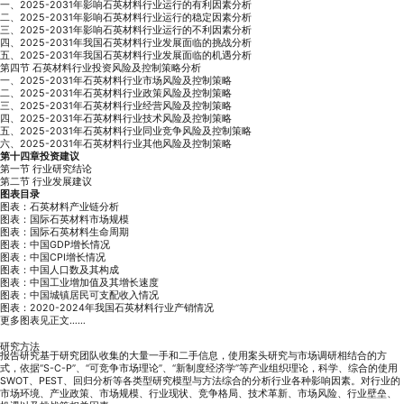
一、2025-2031年影响石英材料行业运行的有利因素分析
二、2025-2031年影响石英材料行业运行的稳定因素分析
三、2025-2031年影响石英材料行业运行的不利因素分析
四、2025-2031年我国石英材料行业发展面临的挑战分析
五、2025-2031年我国石英材料行业发展面临的机遇分析
第四节 石英材料行业投资风险及控制策略分析
一、2025-2031年石英材料行业市场风险及控制策略
二、2025-2031年石英材料行业政策风险及控制策略
三、2025-2031年石英材料行业经营风险及控制策略
四、2025-2031年石英材料行业技术风险及控制策略
五、2025-2031年石英材料行业同业竞争风险及控制策略
六、2025-2031年石英材料行业其他风险及控制策略
第十四章
投资建议
第一节 行业研究结论
第二节 行业发展建议
图表目录
图表：石英材料产业链分析
图表：国际石英材料市场规模
图表：国际石英材料生命周期
图表：中国GDP增长情况
图表：中国CPI增长情况
图表：中国人口数及其构成
图表：中国工业增加值及其增长速度
图表：中国城镇居民可支配收入情况
图表：2020-2024年我国石英材料行业产销情况
更多图表见正文……
研究方法
报告研究基于研究团队收集的大量一手和二手信息，使用案头研究与市场调研相结合的方
式，依据“S-C-P”、“可竞争市场理论”、“新制度经济学”等产业组织理论，科学、综合的使用
SWOT、PEST、回归分析等各类型研究模型与方法综合的分析行业各种影响因素。对行业的
市场环境、产业政策、市场规模、行业现状、竞争格局、技术革新、市场风险、行业壁垒、