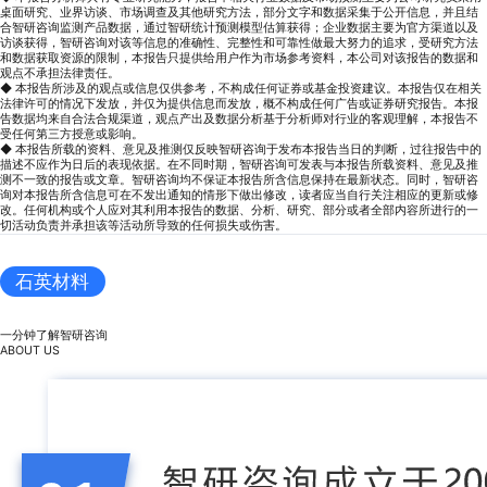
桌面研究、业界访谈、市场调查及其他研究方法，部分文字和数据采集于公开信息，并且结
合智研咨询监测产品数据，通过智研统计预测模型估算获得；企业数据主要为官方渠道以及
访谈获得，智研咨询对该等信息的准确性、完整性和可靠性做最大努力的追求，受研究方法
和数据获取资源的限制，本报告只提供给用户作为市场参考资料，本公司对该报告的数据和
观点不承担法律责任。
◆ 本报告所涉及的观点或信息仅供参考，不构成任何证券或基金投资建议。本报告仅在相关
法律许可的情况下发放，并仅为提供信息而发放，概不构成任何广告或证券研究报告。本报
告数据均来自合法合规渠道，观点产出及数据分析基于分析师对行业的客观理解，本报告不
受任何第三方授意或影响。
◆ 本报告所载的资料、意见及推测仅反映智研咨询于发布本报告当日的判断，过往报告中的
描述不应作为日后的表现依据。在不同时期，智研咨询可发表与本报告所载资料、意见及推
测不一致的报告或文章。智研咨询均不保证本报告所含信息保持在最新状态。同时，智研咨
询对本报告所含信息可在不发出通知的情形下做出修改，读者应当自行关注相应的更新或修
改。任何机构或个人应对其利用本报告的数据、分析、研究、部分或者全部内容所进行的一
切活动负责并承担该等活动所导致的任何损失或伤害。
石英材料
一分钟了解智研咨询
ABOUT US