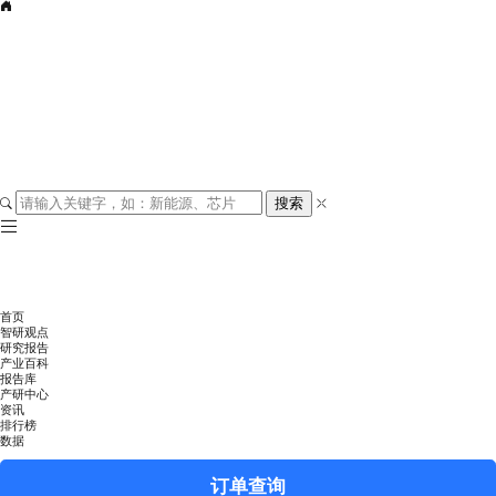
搜索
首页
智研观点
研究报告
产业百科
报告库
产研中心
资讯
排行榜
数据
订单查询