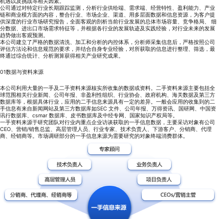
机遇以及挑战等相关因素。
公司通过对特定行业长期跟踪监测，分析行业供给端、需求端、经营特性、盈利能力、产业
链和商业模方面的内容，整合行业、市场企业、渠道、用多层面数据和信息资源，为客户提
供深度的行业市场研究报告，全面客观的剖析当前行业发展的总体市场容量、竞争格局、 细
分数据、进出口市场需求特征等，并根据各行业的发展轨迹及实践经验，对行业未来的发展
趋势做出客观预测。
本公司建立了严格的数据清洗、加工和分析的内控体系，分析师采集信息后，严格按照公司
评估方法论和信息规范的要求，并结合自身专业经验，对所获取的信息进行整理、筛选，最
终通过综合统计、分析测算获得相关产业研究成果。
01
数据与资料来源
本公司利用大量的一手及二手资料来源核实所收集的数据或资料。二手资料来源主要包括全
球范围相关行业新闻、公司年报、非盈利性组织、行业协会、政府机构、海关数据及第三方
数据库等，根据具体行业，应用的二手信息来源具有一定的差异。一般会应用的收集到的二
手信息有来自新闻网站及第三方数据库如SEC 文件、公司年报、万得资讯、国研网、中国资
讯行数据库、csmar 数据库、皮书数据库及中经专网、国家知识产权局等。
一手资料来源于研究团队对行业内重点企业访谈获取的一手信息数据，主要采访对象有公司
CEO、营销/销售总监、高层管理人员、行业专家、技术负责人、下游客户、分销商、代理
商、经销商等。市场调研部分的一手信息来源为需要研究的对象终端消费群体。