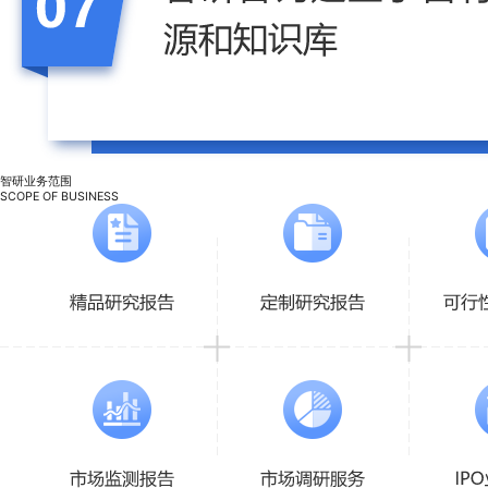
智研业务范围
SCOPE OF BUSINESS