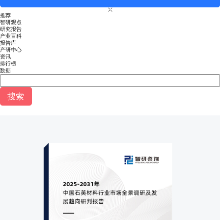
推荐
智研观点
研究报告
产业百科
报告库
产研中心
资讯
排行榜
数据
搜索