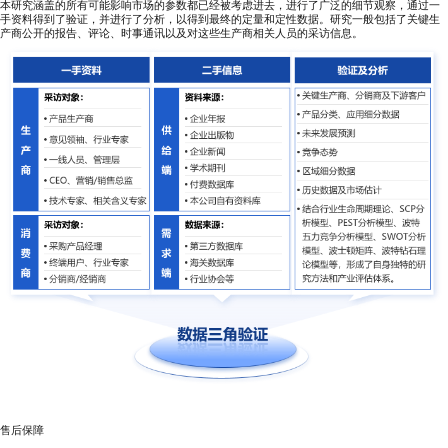
本研究涵盖的所有可能影响市场的参数都已经被考虑进去，进行了广泛的细节观察，通过一
手资料得到了验证，并进行了分析，以得到最终的定量和定性数据。研究一般包括了关键生
产商公开的报告、评论、时事通讯以及对这些生产商相关人员的采访信息。
售后保障