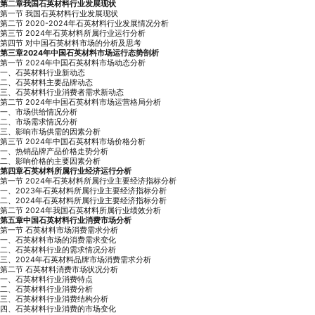
第二章
我国石英材料行业发展现状
第一节 我国石英材料行业发展现状
第二节 2020-2024年石英材料行业发展情况分析
第三节 2024年石英材料所属行业运行分析
第四节 对中国石英材料市场的分析及思考
第三章
2024年中国石英材料市场运行态势剖析
第一节 2024年中国石英材料市场动态分析
一、石英材料行业新动态
二、石英材料主要品牌动态
三、石英材料行业消费者需求新动态
第二节 2024年中国石英材料市场运营格局分析
一、市场供给情况分析
二、市场需求情况分析
三、影响市场供需的因素分析
第三节 2024年中国石英材料市场价格分析
一、热销品牌产品价格走势分析
二、影响价格的主要因素分析
第四章
石英材料所属行业经济运行分析
第一节 2024年石英材料所属行业主要经济指标分析
一、2023年石英材料所属行业主要经济指标分析
二、2024年石英材料所属行业主要经济指标分析
第二节 2024年我国石英材料所属行业绩效分析
第五章
中国石英材料行业消费市场分析
第一节 石英材料市场消费需求分析
一、石英材料市场的消费需求变化
二、石英材料行业的需求情况分析
三、2024年石英材料品牌市场消费需求分析
第二节 石英材料消费市场状况分析
一、石英材料行业消费特点
二、石英材料行业消费分析
三、石英材料行业消费结构分析
四、石英材料行业消费的市场变化