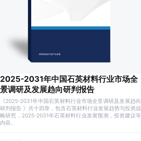
2025-2031年中国石英材料行业市场全
景调研及发展趋向研判报告
《2025-2031年中国石英材料行业市场全景调研及发展趋向
研判报告 》共十四章，包含石英材料行业发展趋势与投资战
略研究，2025-2031年石英材料行业发展预测，投资建议等
内容。