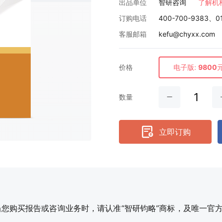
出品单位
智研咨询
了解机
订购电话
400-700-9383、0
客服邮箱
kefu@chyxx.com
价格
电子版:
9800
数量
立即订购
购买报告或咨询业务时，请认准“智研钧略”商标，及唯一官方网站智