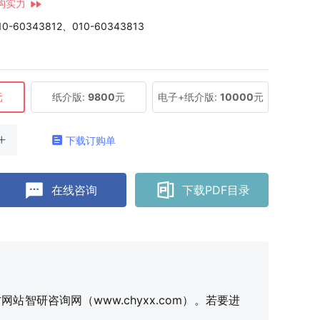
构实力
10-60343812、010-60343813
元
纸介版:
9800
元
电子+纸介版:
10000
元
下载订购单
在线咨询
下载PDF目录
研咨询网（www.chyxx.com）。若要进