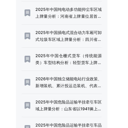
模持续扩容[图]
2025年中国纯电动多功能抑尘车区域
上牌量分析：河南省上牌量位居首位
[图]
2025年中国插电式混合动力车厢可卸
式垃圾车区域上牌量分析：四川省上
牌量超120辆[图]
2025年中国仓栅式货车（传统能源
类）车型结构分析：轻型货车上牌量
超千辆[图]
2026年中国独立储能电站行业政策、
新增装机、累计投运总装机、代表企
业及趋势研判：利好政策频出，独立
储能电站迎来规模化发展的战略机遇
2025年中国危险品运输半挂牵引车区
期[图]
域上牌量分析：山东省以1941辆上牌
量、14.49%的份额稳居全国首位[图]
2025年中国危险品运输半挂牵引车品