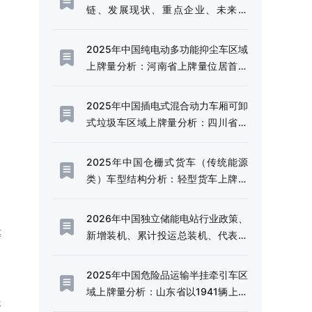
链、发展现状、重点企业、未来趋
势：行业需求边界不断延伸，市场规
模持续扩容[图]
2025年中国纯电动多功能抑尘车区域
上牌量分析：河南省上牌量位居首位
[图]
2025年中国插电式混合动力车厢可卸
式垃圾车区域上牌量分析：四川省上
牌量超120辆[图]
2025年中国仓栅式货车（传统能源
类）车型结构分析：轻型货车上牌量
超千辆[图]
2026年中国独立储能电站行业政策、
等
新增装机、累计投运总装机、代表企
业及趋势研判：利好政策频出，独立
储能电站迎来规模化发展的战略机遇
2025年中国危险品运输半挂牵引车区
期[图]
域上牌量分析：山东省以1941辆上牌
提
量、14.49%的份额稳居全国首位[图]