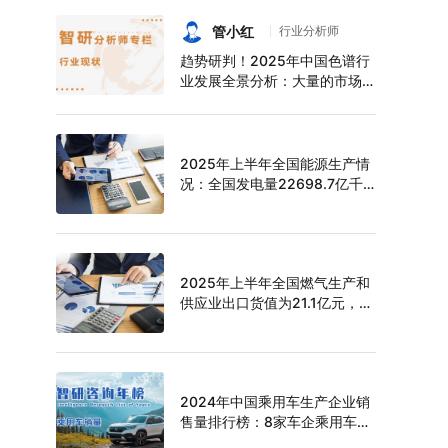
持续增长，上半年中空玻璃产量
达6124万平方米[图]
管小红
行业分析师
趋势研判！2025年中国色谱行
业发展全景分析：大量的市场需
求促使色谱技术快速发展，市场
规模不断扩大，进口替代趋势明
显[图]
2025年上半年全国能源生产情
况：全国发电量22698.7亿千
瓦时，同比下滑0.3%
2025年上半年全国燃气生产和
供应业出口货值为21.1亿元，累
计增长21.9%
2024年中国乘用车生产企业销
售量排行榜：8家车企乘用车销
量超过百万辆，比亚迪遥遥领先