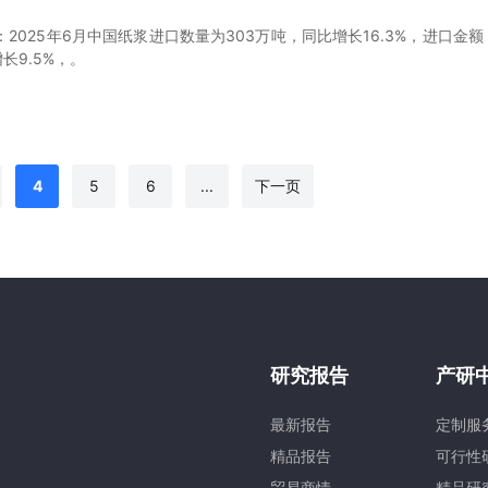
2025年6月中国纸浆进口数量为303万吨，同比增长16.3%，进口金额
长9.5%，。
4
5
6
...
下一页
研究报告
产研
最新报告
定制服
精品报告
可行性
贸易商情
精品研