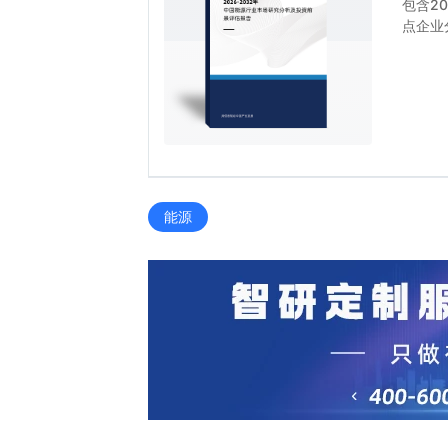
包含2
点企业
能源