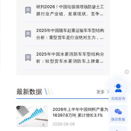
[图]
研判2026！中国垃圾填埋场防渗土工
膜行业产业链、发展现状、竞争格
局、未来趋势：固废污染严管控时
代，防渗土工膜成为垃圾填埋场核心
2025年中国随车起重运输车车型结构
材料[图]
分析：重型货车是行业绝对主力，市
场占比高达97.44%[图]
2025年中国水雾消防车车型结构分
析：轻型货车水雾消防车上牌量为
238辆，占比85.92%[图]
最新数据
更多
在线咨询
2026年上半年中国饲料产量为
16397.6万吨 累计增长3.1%
微信客服
2026-08-06