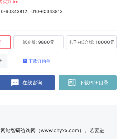
构实力
10-60343812、010-60343813
元
纸介版:
9800
元
电子+纸介版:
10000
元
下载订购单
在线咨询
下载PDF目录
研咨询网（www.chyxx.com）。若要进