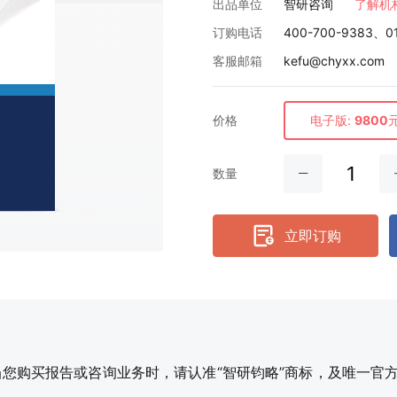
出品单位
智研咨询
了解机
订购电话
400-700-9383、0
客服邮箱
kefu@chyxx.com
价格
电子版:
9800
数量
立即订购
购买报告或咨询业务时，请认准“智研钧略”商标，及唯一官方网站智