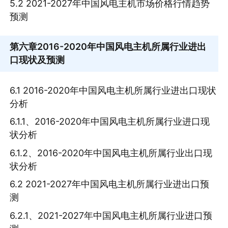
5.2 2021-2027年中国风电主机市场价格行情趋势
预测
第六章
2016-2020年中国风电主机所属行业进出
口现状及预测
6.1 2016-2020年中国风电主机所属行业进出口现状
分析
6.1.1、2016-2020年中国风电主机所属行业进口现
状分析
6.1.2、2016-2020年中国风电主机所属行业出口现
状分析
6.2 2021-2027年中国风电主机所属行业进出口预
测
6.2.1、2021-2027年中国风电主机所属行业进口预