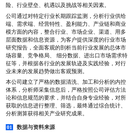
险、行业壁垒、机遇以及挑战等相关因素。
公司通过对特定行业长期跟踪监测，分析行业供给
端、需求端、经营特性、盈利能力、产业链和商业
模方面的内容，整合行业、市场企业、渠道、用多
层面数据和信息资源，为客户提供深度的行业市场
研究报告，全面客观的剖析当前行业发展的总体市
场容量、竞争格局、 细分数据、进出口市场需求特
征等，并根据各行业的发展轨迹及实践经验，对行
业未来的发展趋势做出客观预测。
本公司建立了严格的数据清洗、加工和分析的内控
体系，分析师采集信息后，严格按照公司评估方法
论和信息规范的要求，并结合自身专业经验，对所
获取的信息进行整理、筛选，最终通过综合统计、
分析测算获得相关产业研究成果。
数据与资料来源
01