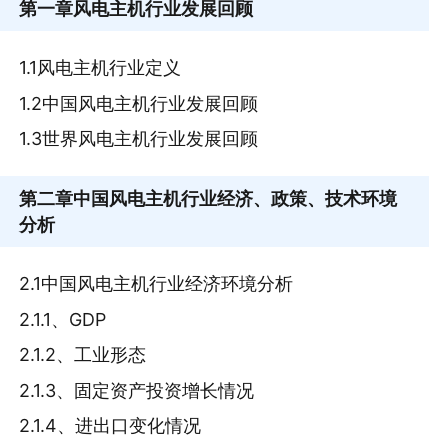
第一章
风电主机行业发展回顾
1.1风电主机行业定义
1.2中国风电主机行业发展回顾
1.3世界风电主机行业发展回顾
第二章
中国风电主机行业经济、政策、技术环境
分析
2.1中国风电主机行业经济环境分析
2.1.1、GDP
2.1.2、工业形态
2.1.3、固定资产投资增长情况
2.1.4、进出口变化情况