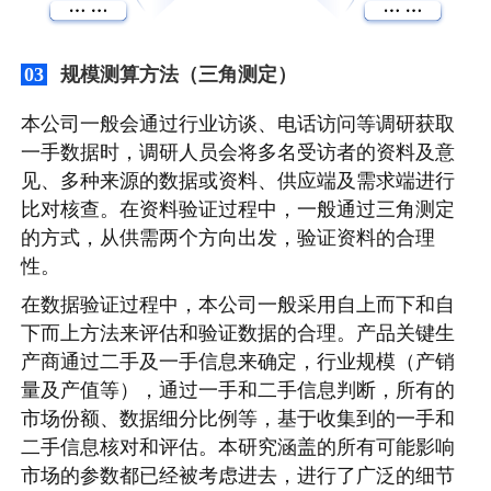
规模测算方法（三角测定）
03
本公司一般会通过行业访谈、电话访问等调研获取
一手数据时，调研人员会将多名受访者的资料及意
见、多种来源的数据或资料、供应端及需求端进行
比对核查。在资料验证过程中，一般通过三角测定
的方式，从供需两个方向出发，验证资料的合理
性。
在数据验证过程中，本公司一般采用自上而下和自
下而上方法来评估和验证数据的合理。产品关键生
产商通过二手及一手信息来确定，行业规模（产销
量及产值等），通过一手和二手信息判断，所有的
市场份额、数据细分比例等，基于收集到的一手和
二手信息核对和评估。本研究涵盖的所有可能影响
市场的参数都已经被考虑进去，进行了广泛的细节