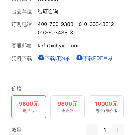
出品单位
智研咨询
订购电话
400-700-9383、010-60343812、
010-60343813
客服邮箱
kefu@chyxx.com
资料下载
下载订购单
下载PDF目录
价格
9800元
9800元
10000元
电子版
纸介版
电子+纸介版
数量