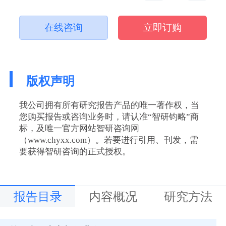
在线咨询
立即订购
版权声明
我公司拥有所有研究报告产品的唯一著作权，当
您购买报告或咨询业务时，请认准“智研钧略”商
标，及唯一官方网站智研咨询网
（www.chyxx.com）。若要进行引用、刊发，需
要获得智研咨询的正式授权。
报告目录
内容概况
研究方法