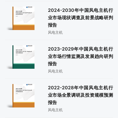
2024-2030年中国风电主机行
业市场现状调查及前景战略研判
报告
风电主机
2023-2029年中国风电主机行
业市场行情监测及发展趋向研判
报告
风电主机
2022-2028年中国风电主机行
业市场全景调研及投资规模预测
报告
风电主机