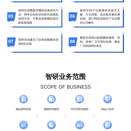
智研业务范围
SCOPE OF BUSINESS