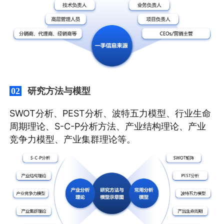
研究方法与模型
02
SWOT分析、PEST分析、波特五力模型、行业生命
周期理论、S-C-P分析方法、产业结构理论、产业
竞争力模型、产业集群理论等。