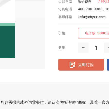
出品单位
智研咨询
了解机
订购电话
400-700-9383、0
客服邮箱
kefu@chyxx.com
价格
电子版:
9800
数量
立即订购
购买报告或咨询业务时，请认准“智研钧略”商标，及唯一官方网站智