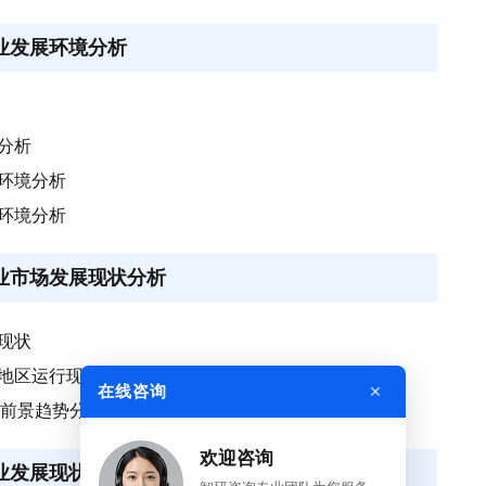
行业发展环境分析
策分析
会环境分析
术环境分析
行业市场发展现状分析
展现状
要地区运行现状
×
在线咨询
发展前景趋势分析
欢迎咨询
行业发展现状分析