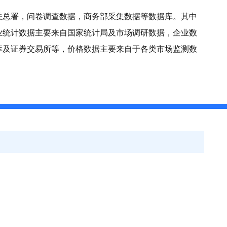
关总署，问卷调查数据，商务部采集数据等数据库。其中
业统计数据主要来自国家统计局及市场调研数据，企业数
库及证券交易所等，价格数据主要来自于各类市场监测数