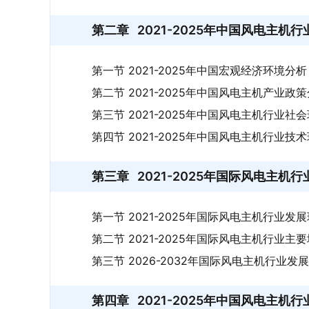
第二章
2021-2025年中国风电主机
第一节 2021-2025年中国宏观经济环境分析
第二节 2021-2025年中国风电主机产业政
第三节 2021-2025年中国风电主机行业社
第四节 2021-2025年中国风电主机行业技
第三章
2021-2025年国际风电主机
第一节 2021-2025年国际风电主机行业发
第二节 2021-2025年国际风电主机行业主
第三节 2026-2032年国际风电主机行业
第四章
2021-2025年中国风电主机