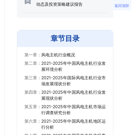
动态及投资策略建议报告
返回顶部
章节目录
第一章：
风电主机行业概况
第二章：
2021-2025年中国风电主机行业发
展环境分析
第三章：
2021-2025年国际风电主机行业市
场发展现状分析
第四章：
2021-2025年中国风电主机行业发
展现状分析
第五章：
2021-2025年中国风电主机市场运
行调查研究分析
第六章：
2021-2025年中国风电主机地区运
行分析