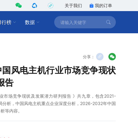
关于我们
我的订单
排行榜
数据
分享：
2年中国风电主机行业市场竞争现状
报告
机行业市场竞争现状及发展潜力研判报告 》共九章，包含2021-
局分析，中国风电主机重点企业深度分析，2026-2032年中国
分析等内容。