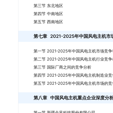
第三节 东北地区
第四节 中南地区
第五节 西南地区
第七章
2021-2025年中国风电主机
第一节 2021-2025年中国风电主机市场竞
第二节 2021-2025年中国风电主机行业竞
第三节 国际厂商之间的竞争分析
第四节 2021-2025年中国风电主机制造业
第五节 2021-2025年中国风电主机市场的
第八章
中国风电主机重点企业深度分
第一节 新疆金风科技股份有限公司