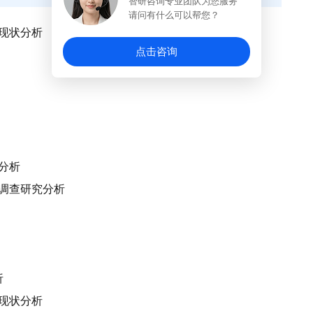
智研咨询专业团队为您服务
请问有什么可以帮您？
展现状分析
点击咨询
究分析
况调查研究分析
析
需现状分析