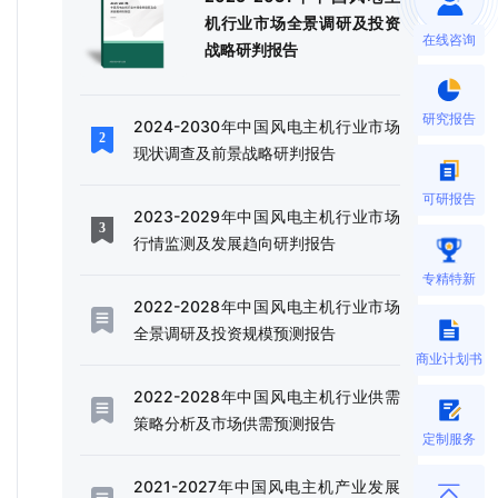
机行业市场全景调研及投资
在线咨询
战略研判报告
研究报告
2024-2030年中国风电主机行业市场
现状调查及前景战略研判报告
可研报告
2023-2029年中国风电主机行业市场
行情监测及发展趋向研判报告
专精特新
2022-2028年中国风电主机行业市场
全景调研及投资规模预测报告
商业计划书
2022-2028年中国风电主机行业供需
策略分析及市场供需预测报告
定制服务
2021-2027年中国风电主机产业发展