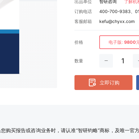
出品单位
智研咨询
了解机
订购电话
400-700-9383、0
客服邮箱
kefu@chyxx.com
价格
电子版:
9800
数量
立即订购
购买报告或咨询业务时，请认准“智研钧略”商标，及唯一官方网站智