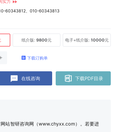
构实力
10-60343812、010-60343813
元
纸介版:
9800
元
电子+纸介版:
10000
元
下载订购单
在线咨询
下载PDF目录
研咨询网（www.chyxx.com）。若要进