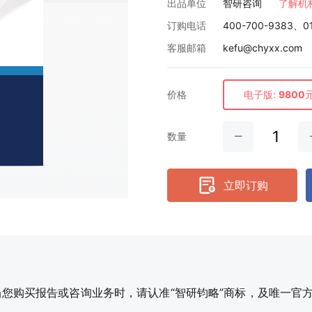
出品单位
智研咨询
了解机
订购电话
400-700-9383、0
客服邮箱
kefu@chyxx.com
价格
电子版:
9800
数量
立即订购
购买报告或咨询业务时，请认准“智研钧略”商标，及唯一官方网站智