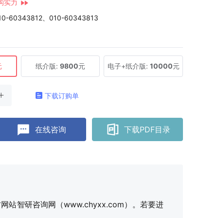
构实力
10-60343812、010-60343813
元
纸介版:
9800
元
电子+纸介版:
10000
元
下载订购单
在线咨询
下载PDF目录
研咨询网（www.chyxx.com）。若要进